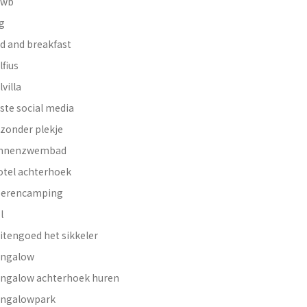
nwb
g
d and breakfast
lfius
lvilla
ste social media
jzonder plekje
innenzwembad
otel achterhoek
erencamping
l
itengoed het sikkeler
ngalow
ngalow achterhoek huren
ngalowpark