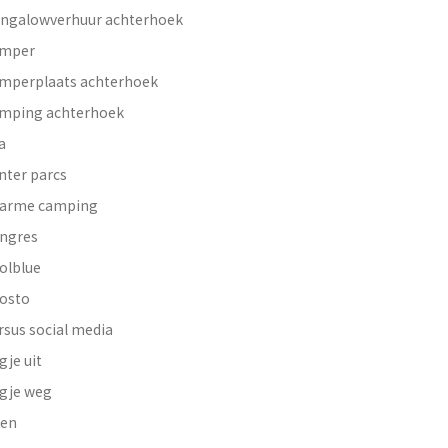
ngalowverhuur achterhoek
mper
mperplaats achterhoek
mping achterhoek
a
nter parcs
arme camping
ngres
olblue
osto
rsus social media
gje uit
gje weg
en