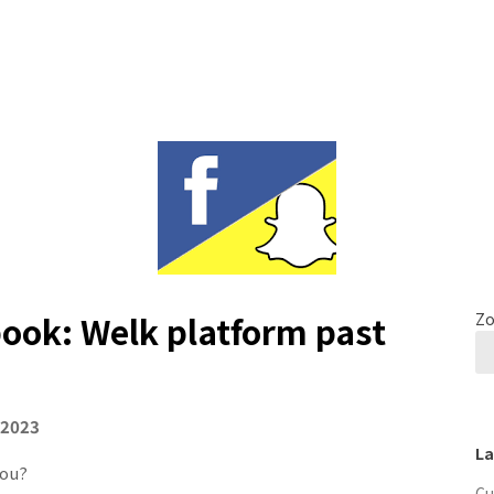
ook: Welk platform past
Zo
 2023
La
jou?
Cu