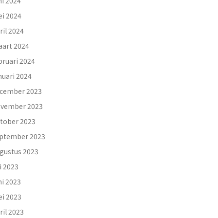
ni 2024
i 2024
ril 2024
art 2024
bruari 2024
nuari 2024
cember 2023
vember 2023
tober 2023
ptember 2023
gustus 2023
li 2023
ni 2023
i 2023
ril 2023