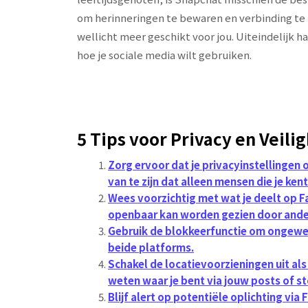
om herinneringen te bewaren en verbinding te
wellicht meer geschikt voor jou. Uiteindelijk h
hoe je sociale media wilt gebruiken.
5 Tips voor Privacy en Veil
Zorg ervoor dat je privacyinstellingen 
van te zijn dat alleen mensen die je ke
Wees voorzichtig met wat je deelt op F
openbaar kan worden gezien door ande
Gebruik de blokkeerfunctie om ongewen
beide platforms.
Schakel de locatievoorzieningen uit al
weten waar je bent via jouw posts of s
Blijf alert op potentiële oplichting via