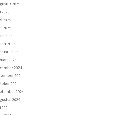
gustus 2025
li 2025
ni 2025
i 2025
ril 2025
art 2025
bruari 2025
nuari 2025
cember 2024
vember 2024
tober 2024
ptember 2024
gustus 2024
li 2024