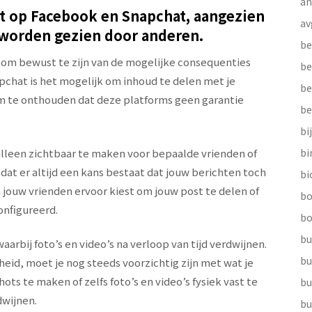
a
lt op Facebook en Snapchat, aangezien
av
n worden gezien door anderen.
be
jk om bewust te zijn van de mogelijke consequenties
be
pchat is het mogelijk om inhoud te delen met je
be
 om te onthouden dat deze platforms geen garantie
be
bi
alleen zichtbaar te maken voor bepaalde vrienden of
b
dat er altijd een kans bestaat dat jouw berichten toch
bi
jouw vrienden ervoor kiest om jouw post te delen of
bo
onfigureerd.
bo
bu
aarbij foto’s en video’s na verloop van tijd verdwijnen.
bu
heid, moet je nog steeds voorzichtig zijn met wat je
ts te maken of zelfs foto’s en video’s fysiek vast te
bu
dwijnen.
bu