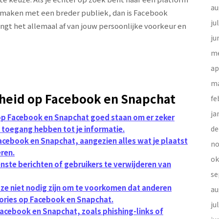
au
 maken met een breder publiek, dan is Facebook
ju
angt het allemaal af van jouw persoonlijke voorkeur en
ju
me
ap
ma
igheid op Facebook en Snapchat
fe
ja
op Facebook en Snapchat goed staan ​​om er zeker
nt toegang hebben tot je informatie.
de
acebook en Snapchat, aangezien alles wat je plaatst
no
ren.
ok
ste berichten of gebruikers te verwijderen van
se
s ze niet nodig zijn om te voorkomen dat anderen
au
tories op Facebook en Snapchat.
ju
 Facebook en Snapchat, zoals phishing-links of