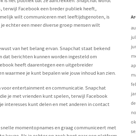
k is het publiek dat ze aantrekken. Snapchat wordt
, terwijl Facebook een breder publiek heeft,
amelijk wilt communiceren met leeftijdsgenoten, is
Ar
s je echter een meer diverse groep mensen wilt
au
ju
ju
bewust van het belang ervan. Snapchat staat bekend
me
s en dat berichten kunnen worden ingesteld om
cebook heeft daarentegen een uitgebreider
ap
gen waarmee je kunt bepalen wie jouw inhoud kan zien.
ma
fe
n voor entertainment en communicatie. Snapchat
ja
s die je met vrienden kunt spelen, terwijl Facebook
de
e interesses kunt delen en met anderen in contact
no
ok
 van snelle momentopnames en graag communiceert met
se
te keuze. Als je echter op zoek bent naar een platform