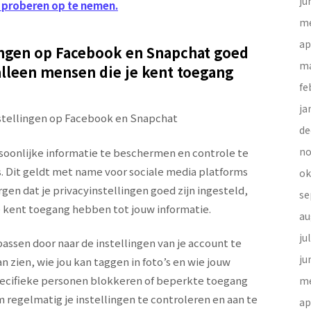
ju
u proberen op te nemen.
me
ap
lingen op Facebook en Snapchat goed
ma
t alleen mensen die je kent toegang
fe
ja
instellingen op Facebook en Snapchat
de
no
ersoonlijke informatie te beschermen en controle te
. Dit geldt met name voor sociale media platforms
ok
en dat je privacyinstellingen goed zijn ingesteld,
se
je kent toegang hebben tot jouw informatie.
au
ju
assen door naar de instellingen van je account te
ju
n zien, wie jou kan taggen in foto’s en wie jouw
specifieke personen blokkeren of beperkte toegang
me
 regelmatig je instellingen te controleren en aan te
ap