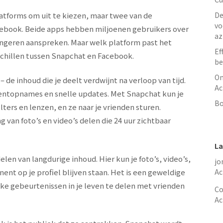
platforms om uit te kiezen, maar twee van de
De
vo
acebook. Beide apps hebben miljoenen gebruikers over
az
jongeren aanspreken. Maar welk platform past het
Ef
rschillen tussen Snapchat en Facebook.
be
On
de inhoud die je deelt verdwijnt na verloop van tijd.
Ac
entopnames en snelle updates. Met Snapchat kun je
Bo
ters en lenzen, en ze naar je vrienden sturen.
van foto’s en video’s delen die 24 uur zichtbaar
La
en van langdurige inhoud. Hier kun je foto’s, video’s,
jo
ent op je profiel blijven staan. Het is een geweldige
Ac
ke gebeurtenissen in je leven te delen met vrienden
Co
Ac