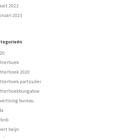
art 2023
bruari 2023
tegorieën
20
hterhoek
hterhoek 2020
hterhoek particulier
hterhoekbungalow
vertising bureau
da
rbnb
bert heijn