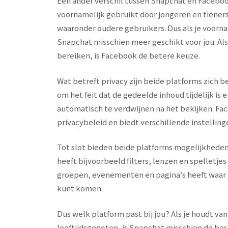
Een ander verschil tussen Snapchat en Faceboo
voornamelijk gebruikt door jongeren en tieners
waaronder oudere gebruikers. Dus als je voorn
Snapchat misschien meer geschikt voor jou. Al
bereiken, is Facebook de betere keuze.
Wat betreft privacy zijn beide platforms zich 
om het feit dat de gedeelde inhoud tijdelijk i
automatisch te verdwijnen na het bekijken. Fa
privacybeleid en biedt verschillende instellin
Tot slot bieden beide platforms mogelijkhede
heeft bijvoorbeeld filters, lenzen en spelletje
groepen, evenementen en pagina’s heeft waar j
kunt komen.
Dus welk platform past bij jou? Als je houdt
leeftijdsgenoten, is Snapchat misschien de bes