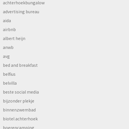
achterhoekbungalow
advertising bureau
aida
airbnb
albert heijn
anwb
avg
bed and breakfast
belfius
belvilla
beste social media
bijzonder plekje
binnenzwembad
biotel achterhoek
boerencamping