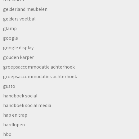
gelderland meubelen
gelders voetbal
glamp
google
google display
gouden karper
groepsaccommodatie achterhoek
groepsaccommodaties achterhoek
gusto
handboek social
handboek social media
hap en trap
hardlopen
hbo