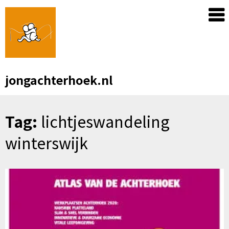
Skip
to
content
jongachterhoek.nl
Tag:
lichtjeswandeling
winterswijk