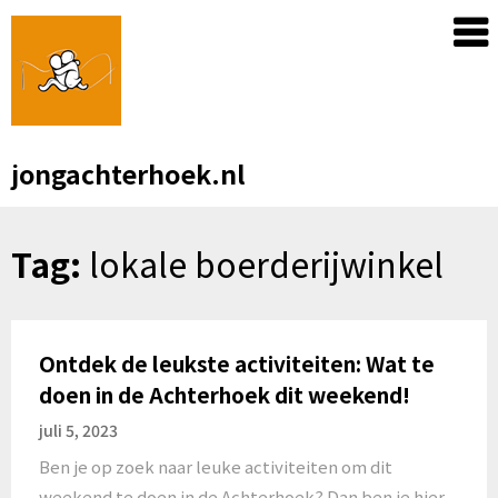
Skip
to
content
jongachterhoek.nl
Tag:
lokale boerderijwinkel
Ontdek de leukste activiteiten: Wat te
doen in de Achterhoek dit weekend!
juli 5, 2023
Ben je op zoek naar leuke activiteiten om dit
weekend te doen in de Achterhoek? Dan ben je hier