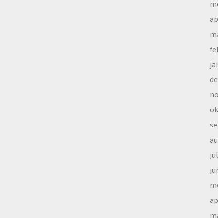
me
ap
ma
fe
ja
de
no
ok
se
au
ju
ju
me
ap
ma