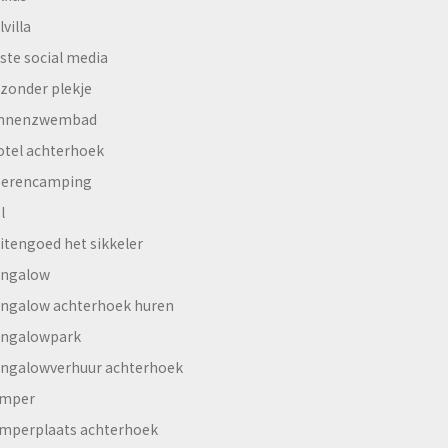
lvilla
ste social media
jzonder plekje
innenzwembad
otel achterhoek
erencamping
l
itengoed het sikkeler
ngalow
ngalow achterhoek huren
ngalowpark
ngalowverhuur achterhoek
mper
mperplaats achterhoek