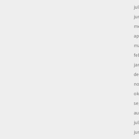
ju
ju
me
ap
ma
fe
ja
de
no
ok
se
au
ju
ju