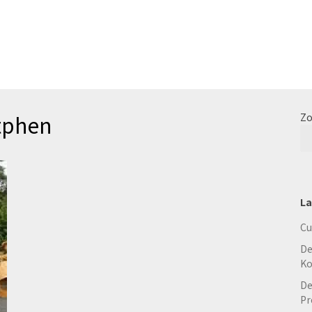
utphen
Zo
La
Cu
De
Ko
De
Pr