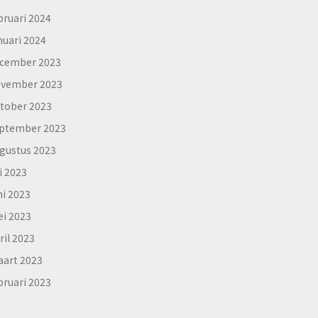
bruari 2024
nuari 2024
cember 2023
vember 2023
tober 2023
ptember 2023
gustus 2023
li 2023
ni 2023
i 2023
ril 2023
art 2023
bruari 2023