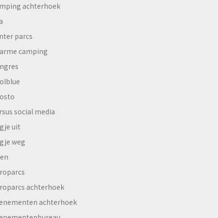
mping achterhoek
a
nter parcs
arme camping
ngres
olblue
osto
rsus social media
gje uit
gje weg
en
roparcs
roparcs achterhoek
enementen achterhoek
enementenbureau