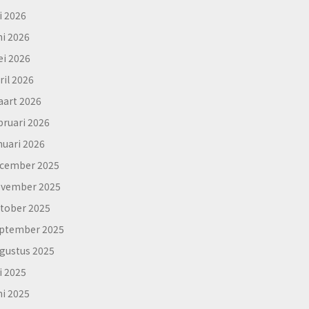
li 2026
ni 2026
i 2026
ril 2026
art 2026
bruari 2026
nuari 2026
cember 2025
vember 2025
tober 2025
ptember 2025
gustus 2025
li 2025
ni 2025