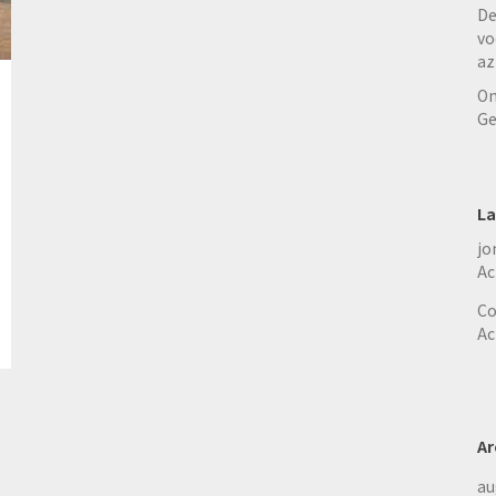
De
vo
az
On
Ge
La
jo
Ac
Co
Ac
Ar
au