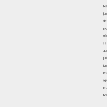
fe
ja
de
no
ok
se
au
ju
ju
me
ap
ma
fe