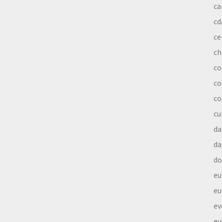
ca
cd
ce
ch
co
co
co
cu
da
da
do
eu
eu
ev
ev