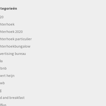
tegorieën
20
hterhoek
hterhoek 2020
hterhoek particulier
hterhoekbungalow
vertising bureau
da
rbnb
bert heijn
nwb
g
d and breakfast
lfius