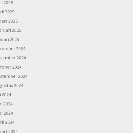
i 2025
ril 2025
art 2025
bruari 2025
nuari 2025
cember 2024
vember 2024
tober 2024
ptember 2024
gustus 2024
li 2024
ni 2024
i 2024
ril 2024
art 2024