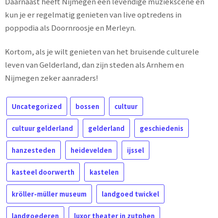
Daarnaast heeft Nijmegen een levendige muziekscene en
kun je er regelmatig genieten van live optredens in
poppodia als Doornroosje en Merleyn.
Kortom, als je wilt genieten van het bruisende culturele
leven van Gelderland, dan zijn steden als Arnhem en
Nijmegen zeker aanraders!
Uncategorized
bossen
cultuur
cultuur gelderland
gelderland
geschiedenis
hanzesteden
heidevelden
ijssel
kasteel doorwerth
kastelen
kröller-müller museum
landgoed twickel
landgoederen
luxor theater in zutphen