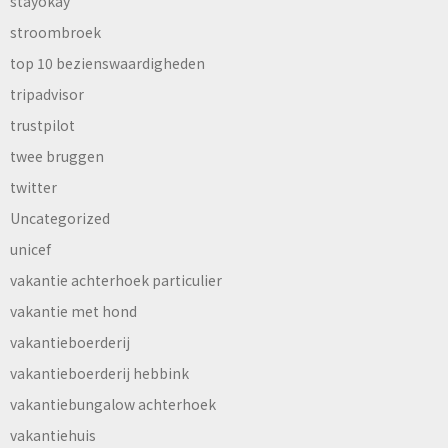
stayokay
stroombroek
top 10 bezienswaardigheden
tripadvisor
trustpilot
twee bruggen
twitter
Uncategorized
unicef
vakantie achterhoek particulier
vakantie met hond
vakantieboerderij
vakantieboerderij hebbink
vakantiebungalow achterhoek
vakantiehuis