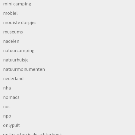
mini camping
mobiel
mooiste dorpjes
museums
nadelen
natuurcamping
natuurhuisje
natuurmonumenten
nederland
nha
nomads
nos
npo
onlypult
onthaasten in de achterhoek