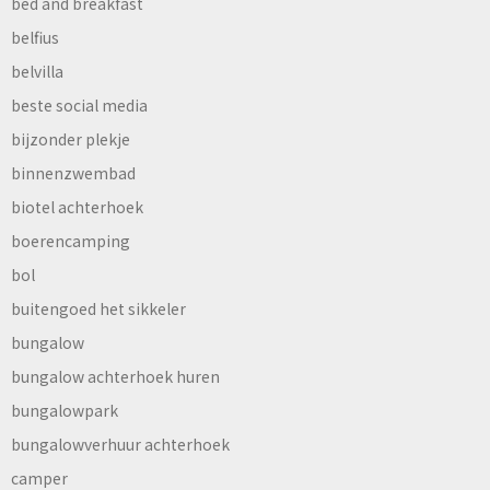
bed and breakfast
belfius
belvilla
beste social media
bijzonder plekje
binnenzwembad
biotel achterhoek
boerencamping
bol
buitengoed het sikkeler
bungalow
bungalow achterhoek huren
bungalowpark
bungalowverhuur achterhoek
camper