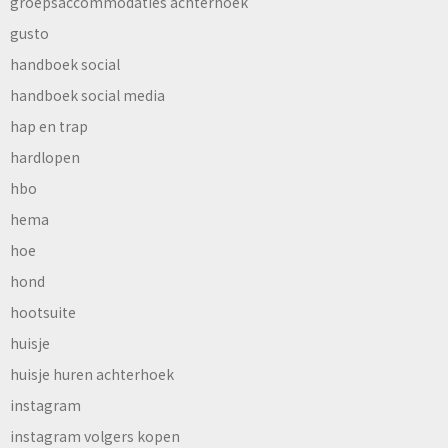
groepsaccommodaties achterhoek
gusto
handboek social
handboek social media
hap en trap
hardlopen
hbo
hema
hoe
hond
hootsuite
huisje
huisje huren achterhoek
instagram
instagram volgers kopen