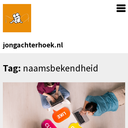
Skip
to
content
jongachterhoek.nl
Tag:
naamsbekendheid