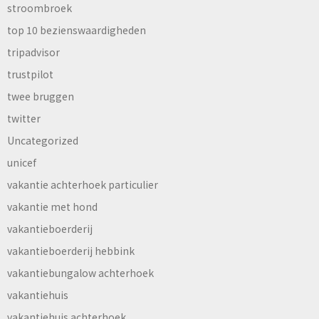
stroombroek
top 10 bezienswaardigheden
tripadvisor
trustpilot
twee bruggen
twitter
Uncategorized
unicef
vakantie achterhoek particulier
vakantie met hond
vakantieboerderij
vakantieboerderij hebbink
vakantiebungalow achterhoek
vakantiehuis
vakantiehuis achterhoek