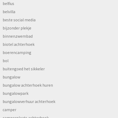
belfius
belvilla
beste social media
bijzonder plekje
binnenzwembad
biotel achterhoek
boerencamping
bol
buitengoed het sikkeler
bungalow
bungalow achterhoek huren
bungalowpark
bungalowverhuur achterhoek
camper
camperplaats achterhoek