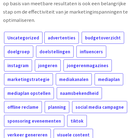
op basis van meetbare resultaten is ook een belangrijke
stap om de effectiviteit van je marketinginspanningen te
optimaliseren.
Uncategorized
advertenties
budgetoverzicht
doelgroep
doelstellingen
influencers
instagram
jongeren
jongerenmagazines
marketingstrategie
mediakanalen
mediaplan
mediaplan opstellen
naamsbekendheid
offline reclame
planning
social media campagne
sponsoring evenementen
tiktok
verkeer genereren
visuele content