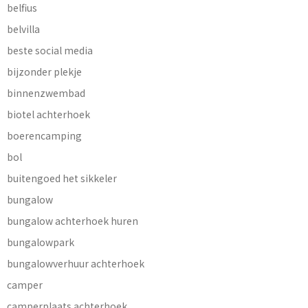
belfius
belvilla
beste social media
bijzonder plekje
binnenzwembad
biotel achterhoek
boerencamping
bol
buitengoed het sikkeler
bungalow
bungalow achterhoek huren
bungalowpark
bungalowverhuur achterhoek
camper
camperplaats achterhoek