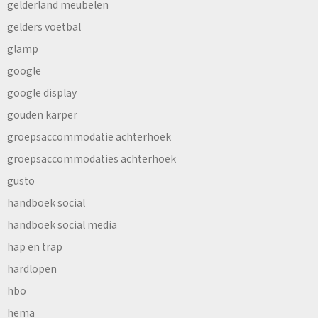
gelderland meubelen
gelders voetbal
glamp
google
google display
gouden karper
groepsaccommodatie achterhoek
groepsaccommodaties achterhoek
gusto
handboek social
handboek social media
hap en trap
hardlopen
hbo
hema