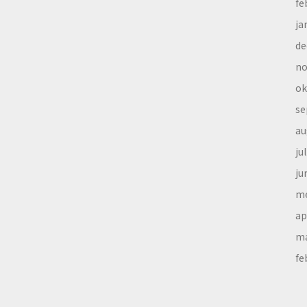
fe
ja
de
no
ok
se
au
ju
ju
me
ap
ma
fe