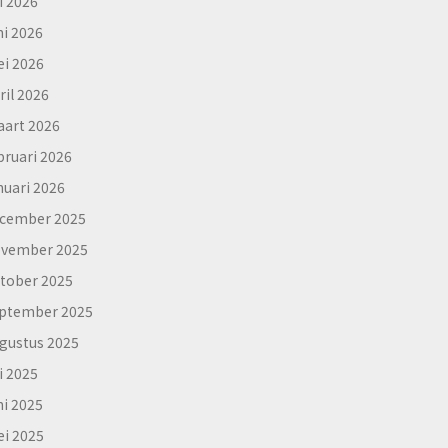
li 2026
ni 2026
i 2026
ril 2026
art 2026
bruari 2026
nuari 2026
cember 2025
vember 2025
tober 2025
ptember 2025
gustus 2025
li 2025
ni 2025
i 2025