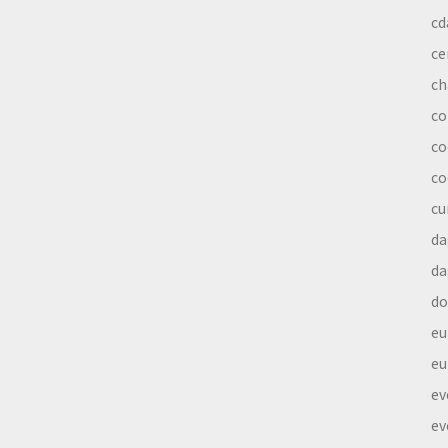
cd
ce
ch
co
co
co
cu
da
da
do
eu
eu
ev
ev