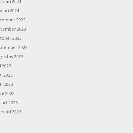
bruari 2024
nuari 2024
cember 2023
vember 2023
tober 2023
ptember 2023
gustus 2023
li 2023
ni 2023
i 2023
ril 2023
art 2023
bruari 2023