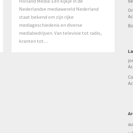
Holland Media: Een kijkje in de
be
Nederlandse mediawereld Nederland
On
Ac
staat bekend om zijn rijke
mediageschiedenis en diverse
Bo
mediabedrijven. Van televisie tot radio,
kranten tot…
La
jo
Ac
Co
Ac
Ar
au