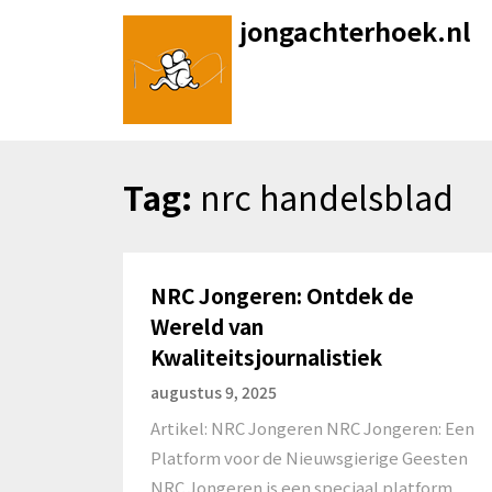
Skip
jongachterhoek.nl
to
content
Tag:
nrc handelsblad
NRC Jongeren: Ontdek de
Wereld van
Kwaliteitsjournalistiek
augustus 9, 2025
Artikel: NRC Jongeren NRC Jongeren: Een
Platform voor de Nieuwsgierige Geesten
NRC Jongeren is een speciaal platform