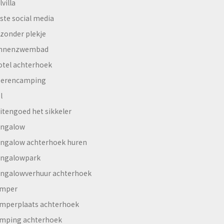
lvilla
ste social media
jzonder plekje
innenzwembad
otel achterhoek
erencamping
l
itengoed het sikkeler
ngalow
ngalow achterhoek huren
ngalowpark
ngalowverhuur achterhoek
mper
mperplaats achterhoek
mping achterhoek