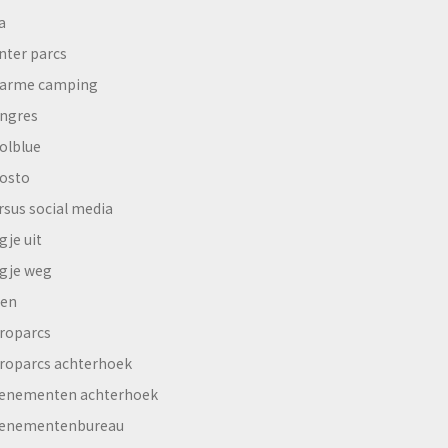
a
nter parcs
arme camping
ngres
olblue
osto
rsus social media
gje uit
gje weg
en
roparcs
roparcs achterhoek
enementen achterhoek
enementenbureau