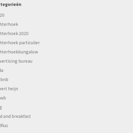
tegorieën
20
hterhoek
hterhoek 2020
hterhoek particulier
hterhoekbungalow
vertising bureau
da
rbnb
bert heijn
nwb
g
d and breakfast
lfius