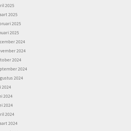
ril 2025
art 2025
bruari 2025
nuari 2025
cember 2024
vember 2024
tober 2024
ptember 2024
gustus 2024
li 2024
ni 2024
i 2024
ril 2024
art 2024