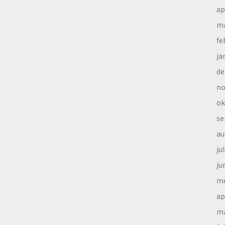
ap
ma
fe
ja
de
no
ok
se
au
ju
ju
me
ap
ma