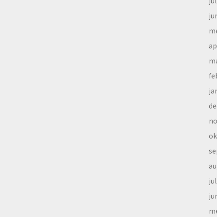
ju
ju
me
ap
ma
fe
ja
de
no
ok
se
au
ju
ju
me