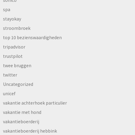
sonico
spa
stayokay
stroombroek
top 10 bezienswaardigheden
tripadvisor
trustpilot
twee bruggen
twitter
Uncategorized
unicef
vakantie achterhoek particulier
vakantie met hond
vakantieboerderij
vakantieboerderij hebbink