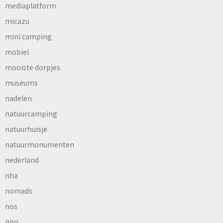
mediaplatform
micazu
mini camping
mobiel
mooiste dorpjes
museums
nadelen
natuurcamping
natuurhuisje
natuurmonumenten
nederland
nha
nomads
nos
npo