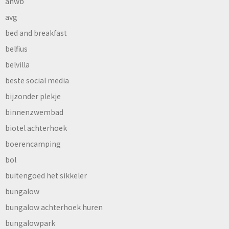
anwb
avg
bed and breakfast
belfius
belvilla
beste social media
bijzonder plekje
binnenzwembad
biotel achterhoek
boerencamping
bol
buitengoed het sikkeler
bungalow
bungalow achterhoek huren
bungalowpark