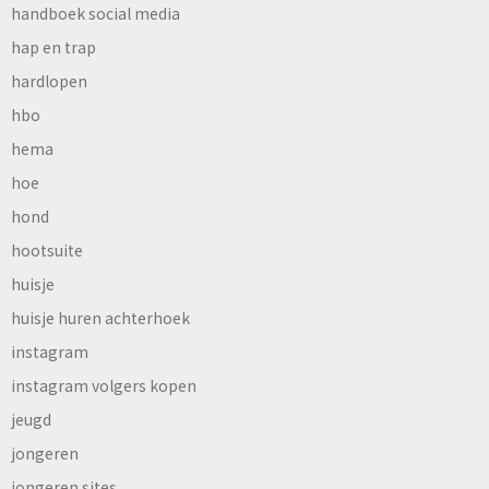
handboek social media
hap en trap
hardlopen
hbo
hema
hoe
hond
hootsuite
huisje
huisje huren achterhoek
instagram
instagram volgers kopen
jeugd
jongeren
jongeren sites