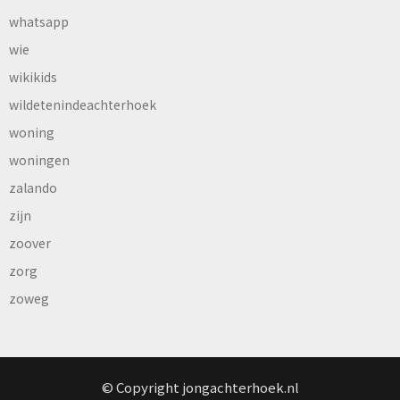
whatsapp
wie
wikikids
wildetenindeachterhoek
woning
woningen
zalando
zijn
zoover
zorg
zoweg
© Copyright jongachterhoek.nl