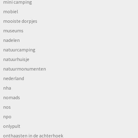
mini camping
mobiel
mooiste dorpjes
museums
nadelen
natuurcamping
natuurhuisje
natuurmonumenten
nederland
nha
nomads
nos
npo
onlypult
onthaasten in de achterhoek