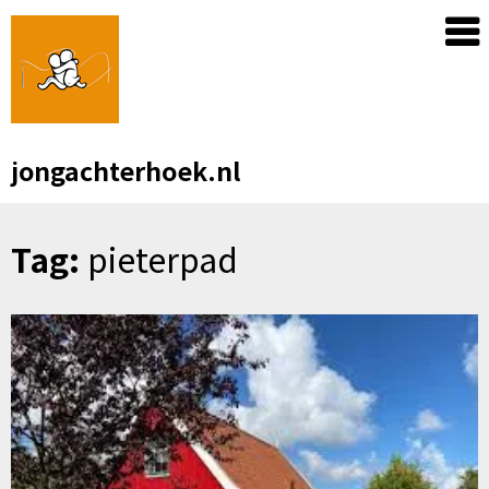
Skip
to
content
jongachterhoek.nl
Tag:
pieterpad