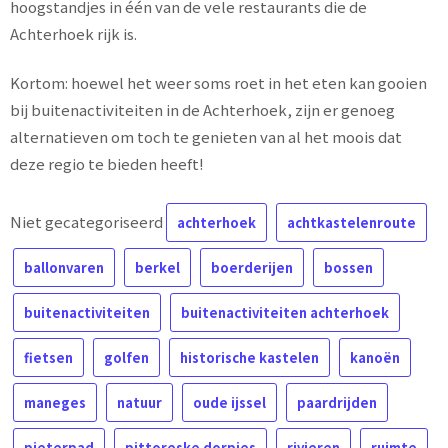
hoogstandjes in één van de vele restaurants die de
Achterhoek rijk is.
Kortom: hoewel het weer soms roet in het eten kan gooien
bij buitenactiviteiten in de Achterhoek, zijn er genoeg
alternatieven om toch te genieten van al het moois dat
deze regio te bieden heeft!
Niet gecategoriseerd
achterhoek
achtkastelenroute
ballonvaren
berkel
boerderijen
bossen
buitenactiviteiten
buitenactiviteiten achterhoek
fietsen
golfen
historische kastelen
kanoën
maneges
natuur
oude ijssel
paardrijden
pieterpad
pittoreske dorpjes
rivieren
ruimte