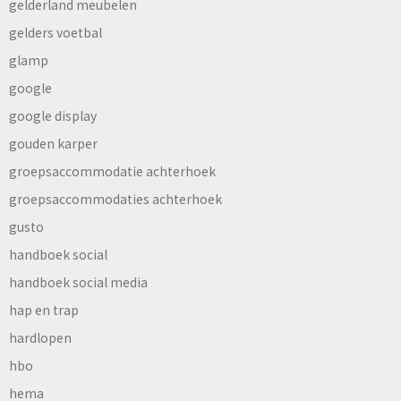
gelderland meubelen
gelders voetbal
glamp
google
google display
gouden karper
groepsaccommodatie achterhoek
groepsaccommodaties achterhoek
gusto
handboek social
handboek social media
hap en trap
hardlopen
hbo
hema