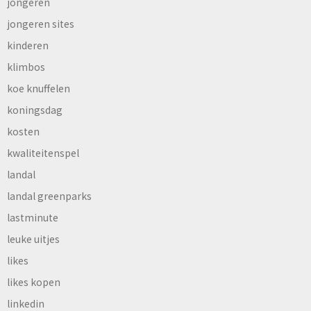
jongeren
jongeren sites
kinderen
klimbos
koe knuffelen
koningsdag
kosten
kwaliteitenspel
landal
landal greenparks
lastminute
leuke uitjes
likes
likes kopen
linkedin