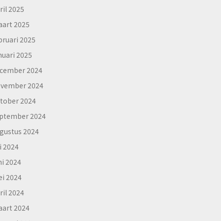
ril 2025
art 2025
bruari 2025
nuari 2025
cember 2024
vember 2024
tober 2024
ptember 2024
gustus 2024
li 2024
ni 2024
i 2024
ril 2024
art 2024