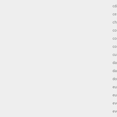
cd
ce
ch
co
co
co
cu
da
da
do
eu
eu
ev
ev