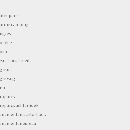
a
nter parcs
arme camping
ngres
olblue
osto
rsus social media
gje uit
gje weg
en
roparcs
roparcs achterhoek
enementen achterhoek
enementenbureau