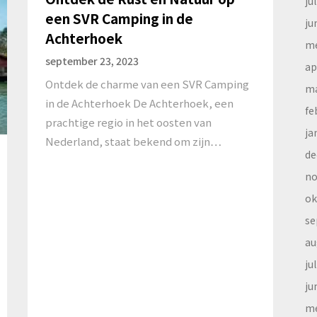
ju
een SVR Camping in de
ju
Achterhoek
me
september 23, 2023
ap
Ontdek de charme van een SVR Camping
ma
in de Achterhoek De Achterhoek, een
fe
prachtige regio in het oosten van
ja
Nederland, staat bekend om zijn…
de
no
ok
se
au
ju
ju
me