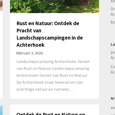
be
On
Ac
Rust en Natuur: Ontdek de
Bo
Pracht van
Landschapscampingen in de
Achterhoek
La
jo
februari 3, 2026
Ac
Landschapscamping Achterhoek: Geniet
Co
van Rust en Natuur Landschapscamping
Ac
Achterhoek: Geniet van Rust en Natuur
De Achterhoek staat bekend om zijn
prachtige natuur en rustieke…
Ar
au
Ontdek de Rust en Natuur op