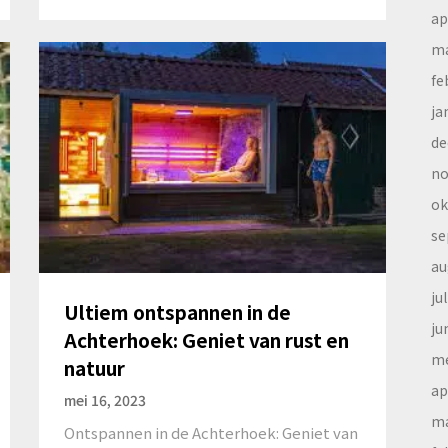
ap
ma
fe
ja
de
no
ok
se
au
ju
Ultiem ontspannen in de
ju
Achterhoek: Geniet van rust en
me
natuur
ap
mei 16, 2023
ma
Ontspannen in de Achterhoek: Geniet van