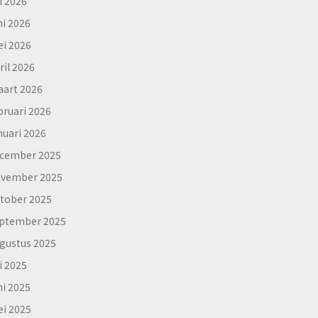
li 2026
ni 2026
i 2026
ril 2026
art 2026
bruari 2026
nuari 2026
cember 2025
vember 2025
tober 2025
ptember 2025
gustus 2025
li 2025
ni 2025
i 2025