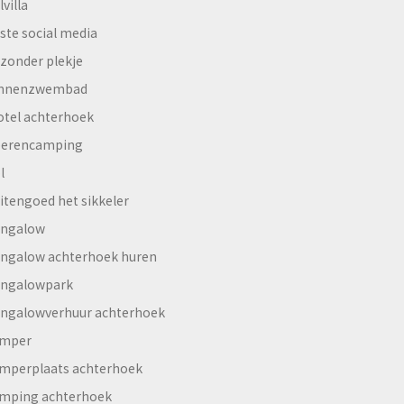
lvilla
ste social media
jzonder plekje
innenzwembad
otel achterhoek
erencamping
l
itengoed het sikkeler
ngalow
ngalow achterhoek huren
ngalowpark
ngalowverhuur achterhoek
mper
mperplaats achterhoek
mping achterhoek