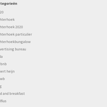
tegorieën
20
hterhoek
hterhoek 2020
hterhoek particulier
hterhoekbungalow
vertising bureau
da
rbnb
bert heijn
nwb
g
d and breakfast
lfius