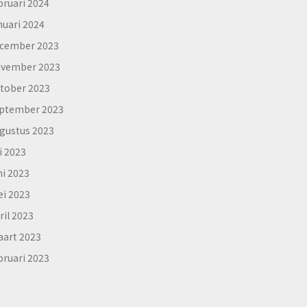
bruari 2024
nuari 2024
cember 2023
vember 2023
tober 2023
ptember 2023
gustus 2023
li 2023
ni 2023
i 2023
ril 2023
art 2023
bruari 2023