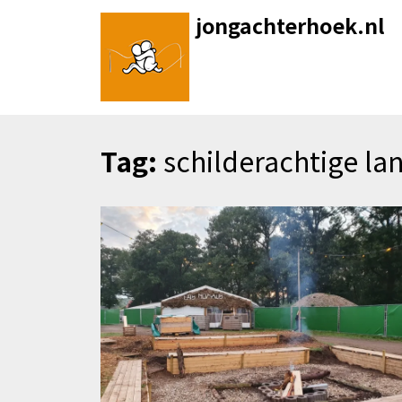
Skip
jongachterhoek.nl
to
content
Tag:
schilderachtige l