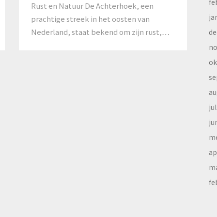
fe
Rust en Natuur De Achterhoek, een
ja
prachtige streek in het oosten van
Nederland, staat bekend om zijn rust,…
de
no
ok
se
au
ju
ju
me
ap
ma
fe