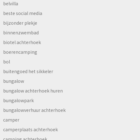
belvilla
beste social media
bijzonder plekje
binnenzwembad
biotel achterhoek
boerencamping
bol
buitengoed het sikkeler
bungalow
bungalow achterhoek huren
bungalowpark
bungalowverhuur achterhoek
camper
camperplaats achterhoek
camping achterhoek