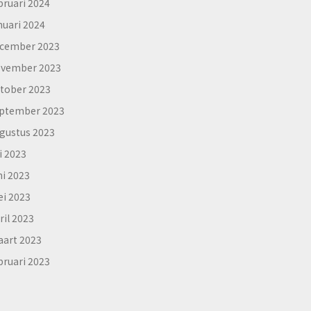
bruari 2024
nuari 2024
cember 2023
vember 2023
tober 2023
ptember 2023
gustus 2023
li 2023
ni 2023
i 2023
ril 2023
art 2023
bruari 2023