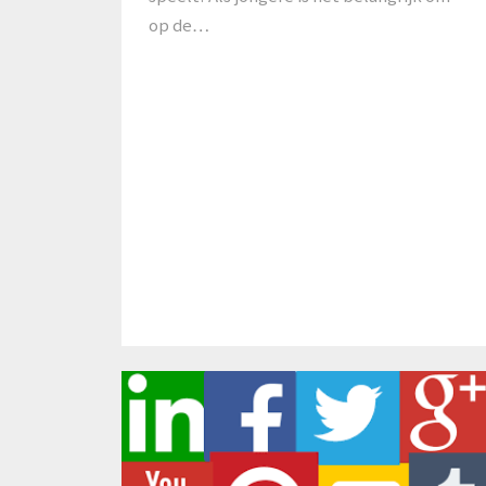
op de…