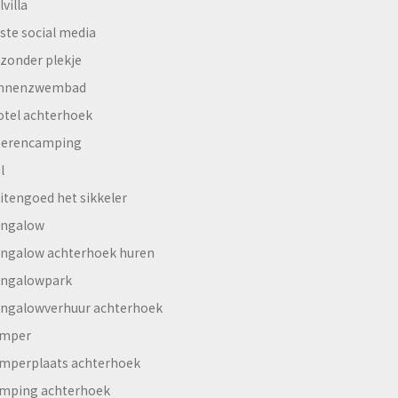
lvilla
ste social media
jzonder plekje
innenzwembad
otel achterhoek
erencamping
l
itengoed het sikkeler
ngalow
ngalow achterhoek huren
ngalowpark
ngalowverhuur achterhoek
mper
mperplaats achterhoek
mping achterhoek