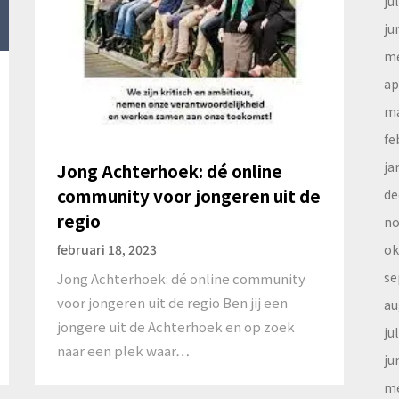
ju
ju
me
ap
ma
fe
ja
Jong Achterhoek: dé online
community voor jongeren uit de
de
regio
no
ok
februari 18, 2023
se
Jong Achterhoek: dé online community
voor jongeren uit de regio Ben jij een
au
jongere uit de Achterhoek en op zoek
ju
naar een plek waar…
ju
me