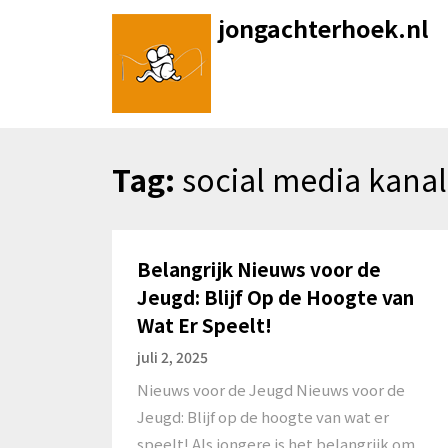
Skip
jongachterhoek.nl
to
content
Tag:
social media kana
Belangrijk Nieuws voor de
Jeugd: Blijf Op de Hoogte van
Wat Er Speelt!
juli 2, 2025
Nieuws voor de Jeugd Nieuws voor de
Jeugd: Blijf op de hoogte van wat er
speelt! Als jongere is het belangrijk om