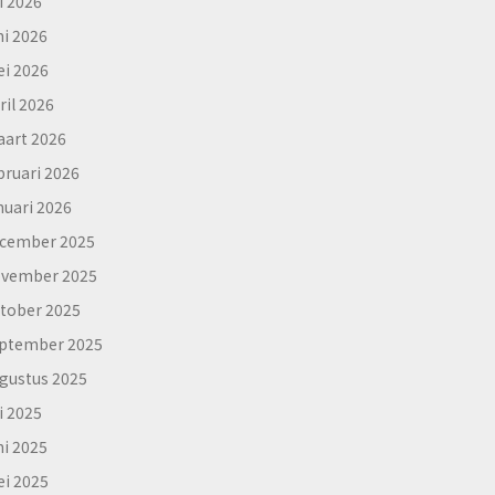
li 2026
ni 2026
i 2026
ril 2026
art 2026
bruari 2026
nuari 2026
cember 2025
vember 2025
tober 2025
ptember 2025
gustus 2025
li 2025
ni 2025
i 2025