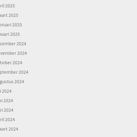
ril 2025
art 2025
bruari 2025
nuari 2025
cember 2024
vember 2024
tober 2024
ptember 2024
gustus 2024
li 2024
ni 2024
i 2024
ril 2024
art 2024