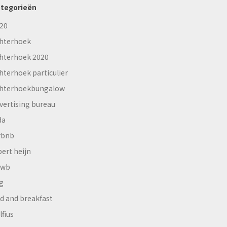
tegorieën
20
hterhoek
hterhoek 2020
hterhoek particulier
hterhoekbungalow
vertising bureau
da
rbnb
bert heijn
nwb
g
d and breakfast
lfius