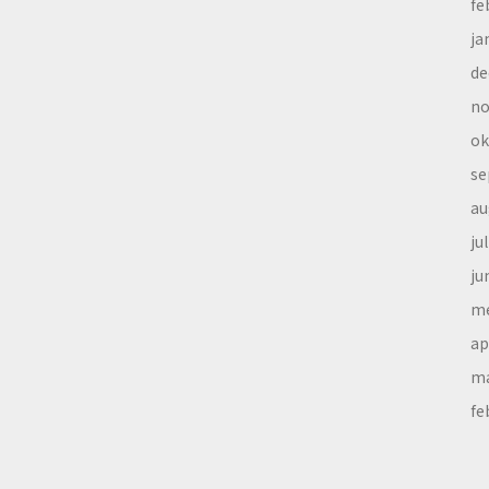
fe
ja
de
no
ok
se
au
ju
ju
me
ap
ma
fe