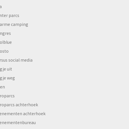
a
nter parcs
arme camping
ngres
olblue
osto
rsus social media
gje uit
gje weg
en
roparcs
roparcs achterhoek
enementen achterhoek
enementenbureau