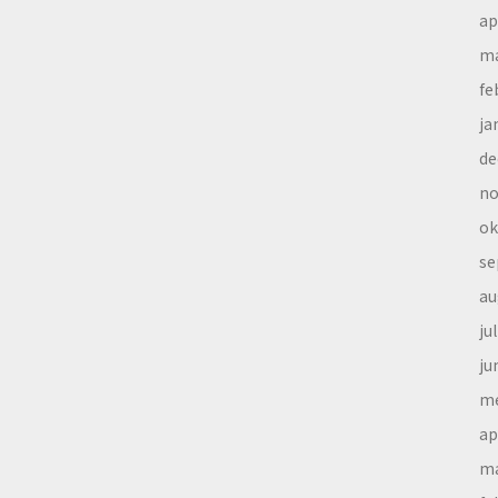
ap
ma
fe
ja
de
no
ok
se
au
ju
ju
me
ap
ma