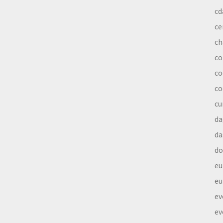
cd
ce
ch
co
co
co
cu
da
da
do
eu
eu
ev
ev