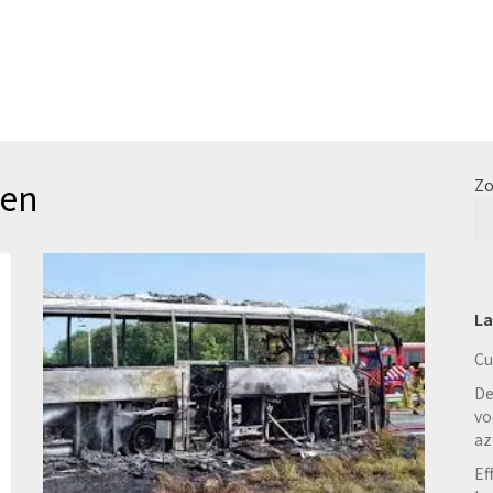
len
Zo
La
Cu
De
vo
az
Ef