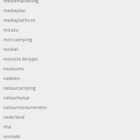
mediamarketing
mediaplan
mediaplatform
micazu
mini camping
mobiel
mooiste dorpjes
museums
nadelen
natuurcamping
natuurhuisje
natuurmonumenten
nederland
nha
nomads