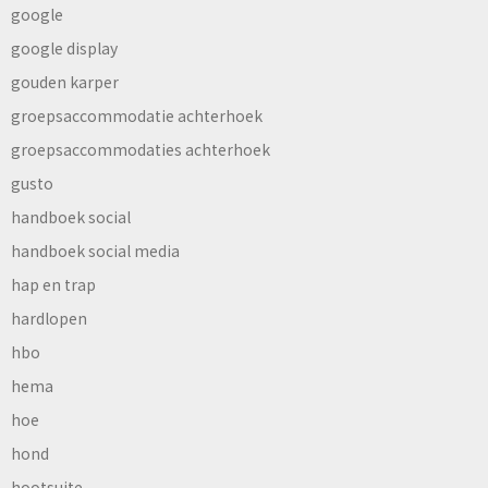
google
google display
gouden karper
groepsaccommodatie achterhoek
groepsaccommodaties achterhoek
gusto
handboek social
handboek social media
hap en trap
hardlopen
hbo
hema
hoe
hond
hootsuite