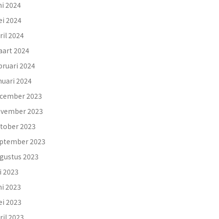
ni 2024
i 2024
ril 2024
art 2024
bruari 2024
nuari 2024
cember 2023
vember 2023
tober 2023
ptember 2023
gustus 2023
li 2023
ni 2023
i 2023
ril 2023