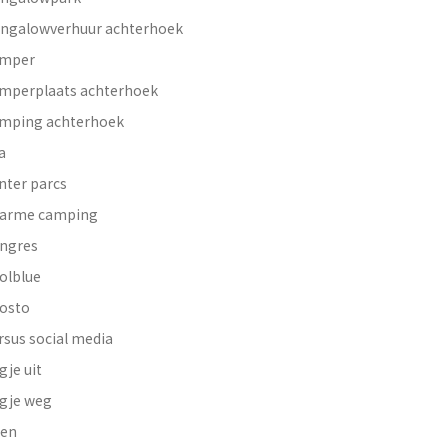
ngalowverhuur achterhoek
mper
mperplaats achterhoek
mping achterhoek
a
nter parcs
arme camping
ngres
olblue
osto
rsus social media
gje uit
gje weg
en