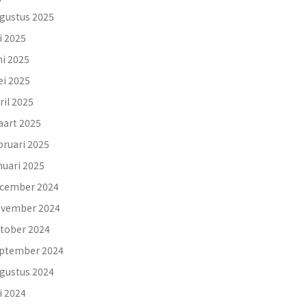
gustus 2025
li 2025
ni 2025
i 2025
ril 2025
art 2025
bruari 2025
nuari 2025
cember 2024
vember 2024
tober 2024
ptember 2024
gustus 2024
li 2024