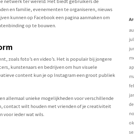
le netwerk ter wereld. Het biedt gebruikers de
enden en familie, evenementen te organiseren, nieuws
edrijven kunnen op Facebook een pagina aanmaken om
Ar
ntenbinding op te bouwen.
au
ju
form
ju
me
, zoals foto’s en video’s. Het is populair bij jongere
cers, kunstenaars en bedrijven om hun visuele
ap
reatieve content kun je op Instagram een groot publiek
ma
fe
ja
en allemaal unieke mogelijkheden voor verschillende
de
, contact wilt houden met vrienden of je creativiteit
no
 voor ieder wat wils.
ok
se