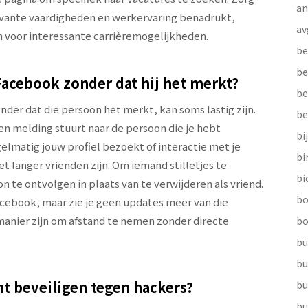
a
elevante vaardigheden en werkervaring benadrukt,
av
n voor interessante carrièremogelijkheden.
be
be
Facebook zonder dat hij het merkt?
be
der dat die persoon het merkt, kan soms lastig zijn.
be
n melding stuurt naar de persoon die je hebt
bi
gelmatig jouw profiel bezoekt of interactie met je
b
et langer vrienden zijn. Om iemand stilletjes te
bi
n te ontvolgen in plaats van te verwijderen als vriend.
bo
Facebook, maar zie je geen updates meer van die
 manier zijn om afstand te nemen zonder directe
bo
bu
bu
t beveiligen tegen hackers?
bu
bu