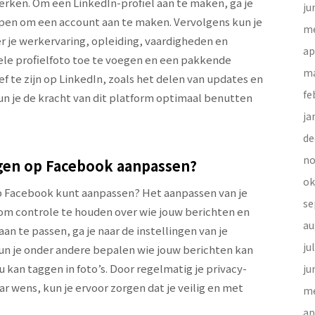
erken. Om een LinkedIn-profiel aan te maken, ga je
ju
appen om een account aan te maken. Vervolgens kun je
me
er je werkervaring, opleiding, vaardigheden en
ap
nele profielfoto toe te voegen en een pakkende
ma
ef te zijn op LinkedIn, zoals het delen van updates en
fe
n je de kracht van dit platform optimaal benutten
ja
de
no
ngen op Facebook aanpassen?
ok
 op Facebook kunt aanpassen? Het aanpassen van je
se
 om controle te houden over wie jouw berichten en
au
aan te passen, ga je naar de instellingen van je
ju
 kun je onder andere bepalen wie jouw berichten kan
u kan taggen in foto’s. Door regelmatig je privacy-
ju
ar wens, kun je ervoor zorgen dat je veilig en met
me
ap