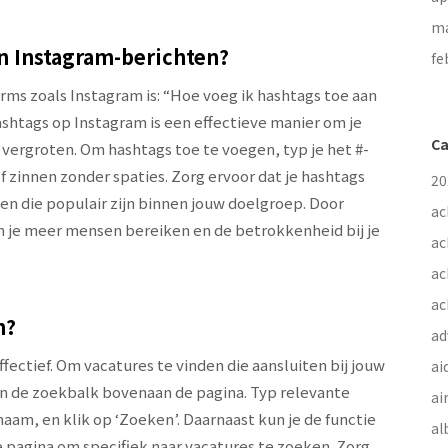
ma
n Instagram-berichten?
fe
rms zoals Instagram is: “Hoe voeg ik hashtags toe aan
shtags op Instagram is een effectieve manier om je
Ca
 vergroten. Om hashtags toe te voegen, typ je het #-
zinnen zonder spaties. Zorg ervoor dat je hashtags
20
t en die populair zijn binnen jouw doelgroep. Door
ac
n je meer mensen bereiken en de betrokkenheid bij je
ac
ac
ac
n?
ad
fectief. Om vacatures te vinden die aansluiten bij jouw
ai
an de zoekbalk bovenaan de pagina. Typ relevante
ai
naam, en klik op ‘Zoeken’. Daarnaast kun je de functie
al
 pagina om specifiek naar vacatures te zoeken. Zorg