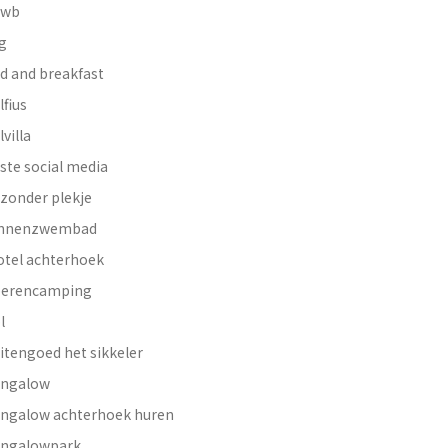
nwb
g
d and breakfast
lfius
lvilla
ste social media
jzonder plekje
innenzwembad
otel achterhoek
erencamping
l
itengoed het sikkeler
ngalow
ngalow achterhoek huren
ngalowpark