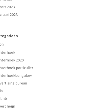
art 2023
bruari 2023
tegorieën
20
hterhoek
hterhoek 2020
hterhoek particulier
hterhoekbungalow
vertising bureau
da
rbnb
bert heijn