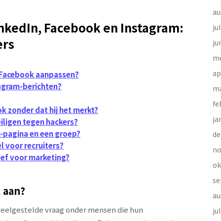
au
nkedIn, Facebook en Instagram:
ju
ers
ju
me
ap
p Facebook aanpassen?
tagram-berichten?
ma
fe
k zonder dat hij het merkt?
ja
iligen tegen hackers?
k-pagina en een groep?
de
l voor recruiters?
no
ief voor marketing?
ok
se
 aan?
au
veelgestelde vraag onder mensen die hun
ju