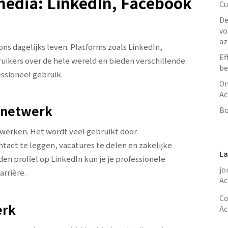
media: LinkedIn, Facebook
Cu
De
vo
az
ons dagelijks leven. Platforms zoals LinkedIn,
Ef
ikers over de hele wereld en bieden verschillende
be
ssioneel gebruik.
On
Ac
e netwerk
Bo
twerken. Het wordt veel gebruikt door
tact te leggen, vacatures te delen en zakelijke
La
n profiel op LinkedIn kun je je professionele
jo
arrière.
Ac
Co
erk
Ac