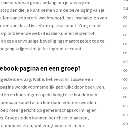
hackers is van groot belang om je privacy en
bu
stappen die je kunt nemen om de beveiliging van je
ca
tellen van een sterk wachtwoord, het inschakelen van
ren van de activiteiten op je account. Zorg er ook
ca
gt op onbekende websites die kunnen leiden tot
ca
 en deze eenvoudige beveiligingsmaatregelen toe te
cd
toegang krijgen tot je Instagram-account.
ce
ch
acebook-pagina en een groep?
co
gestelde vraag: Wat is het verschil tussen een
co
agina wordt voornamelijk gebruikt door bedrijven,
co
ten en hun volgers op de hoogte te houden van
cu
openbaar karakter en kan door iedereen worden
da
-groep meer gericht op gemeenschapsvorming en
da
es. Groepsleden kunnen berichten plaatsen,
do
r communiceren, wat zorgt voor een meer