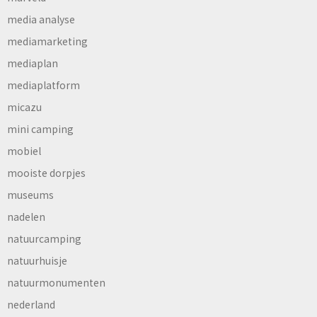
media analyse
mediamarketing
mediaplan
mediaplatform
micazu
mini camping
mobiel
mooiste dorpjes
museums
nadelen
natuurcamping
natuurhuisje
natuurmonumenten
nederland