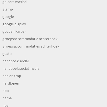
gelders voetbal
glamp
google
google display
gouden karper
groepsaccommodatie achterhoek
groepsaccommodaties achterhoek
gusto
handboek social
handboek social media
hap en trap
hardlopen
hbo
hema
hoe