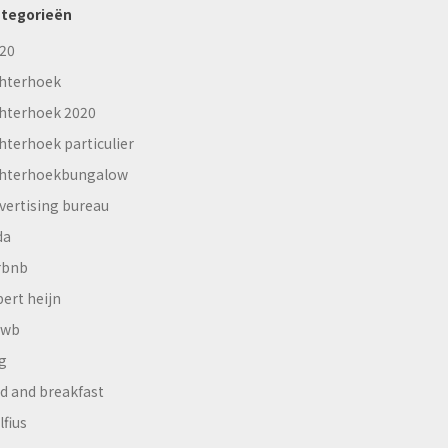
tegorieën
20
hterhoek
hterhoek 2020
hterhoek particulier
hterhoekbungalow
vertising bureau
da
rbnb
bert heijn
nwb
g
d and breakfast
lfius