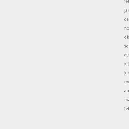
fe
ja
de
no
ok
se
au
ju
ju
me
ap
ma
fe