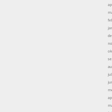
ap
ma
fe
ja
de
no
ok
se
au
ju
ju
me
ap
ma