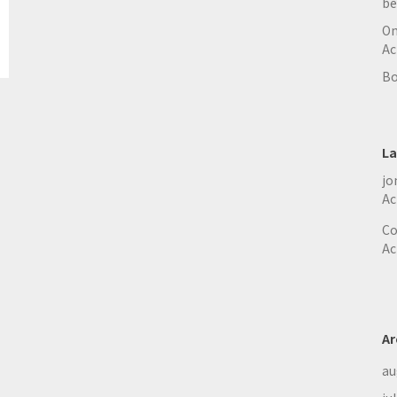
be
On
Ac
Bo
La
jo
Ac
Co
Ac
Ar
au