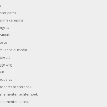
a
nter parcs
arme camping
ngres
olblue
osto
rsus social media
gje uit
gje weg
en
roparcs
roparcs achterhoek
enementen achterhoek
enementenbureau