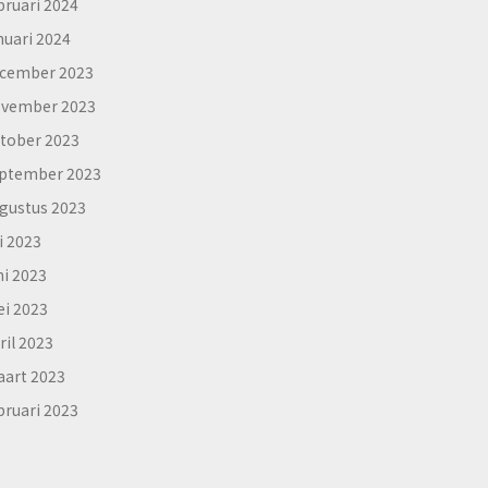
bruari 2024
nuari 2024
cember 2023
vember 2023
tober 2023
ptember 2023
gustus 2023
li 2023
ni 2023
i 2023
ril 2023
art 2023
bruari 2023