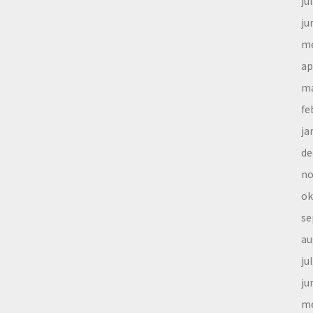
ju
ju
me
ap
ma
fe
ja
de
no
ok
se
au
ju
ju
me