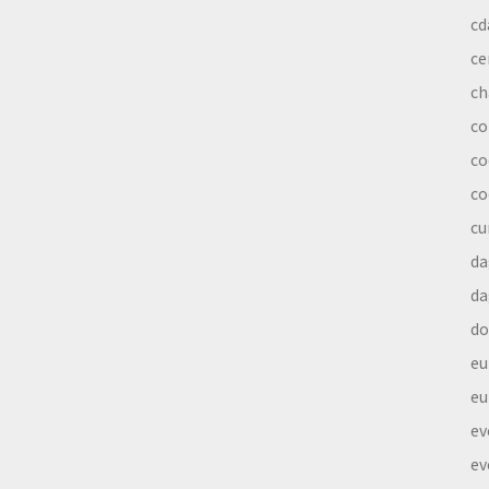
cd
ce
ch
co
co
co
cu
da
da
do
eu
eu
ev
ev