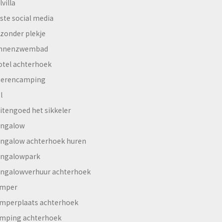
lvilla
ste social media
jzonder plekje
innenzwembad
otel achterhoek
erencamping
l
itengoed het sikkeler
ngalow
ngalow achterhoek huren
ngalowpark
ngalowverhuur achterhoek
mper
mperplaats achterhoek
mping achterhoek