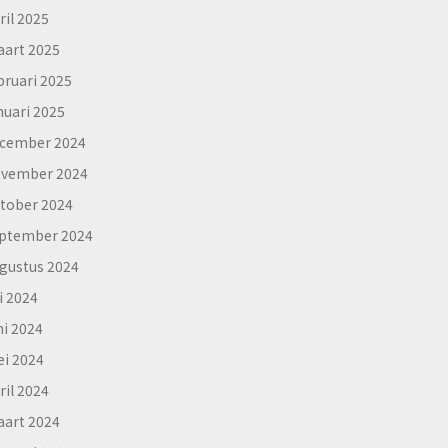
ril 2025
art 2025
bruari 2025
nuari 2025
cember 2024
vember 2024
tober 2024
ptember 2024
gustus 2024
li 2024
ni 2024
i 2024
ril 2024
art 2024