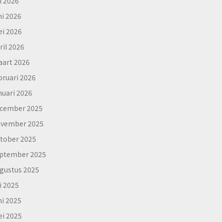
li 2026
ni 2026
i 2026
ril 2026
art 2026
bruari 2026
nuari 2026
cember 2025
vember 2025
tober 2025
ptember 2025
gustus 2025
li 2025
ni 2025
i 2025