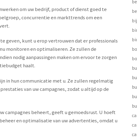
be
werken om uw bedrijf, product of dienst goed te
be
doelgroep, concurrentie en markttrends om een
bi
vert.
b
bi
e geven, kunt u erop vertrouwen dat er professionals
tinu monitoren en optimaliseren. Ze zullen de
bo
n indien nodig aanpassingen maken om ervoor te zorgen
bo
tiebudget haalt.
bu
bu
ijn in hun communicatie met u. Ze zullen regelmatig
bu
prestaties van uw campagnes, zodat u altijd op de
bu
bu
uw campagnes beheert, geeft u gemoedsrust. U hoeft
ca
 beheer en optimalisatie van uw advertenties, omdat u
ca
ca