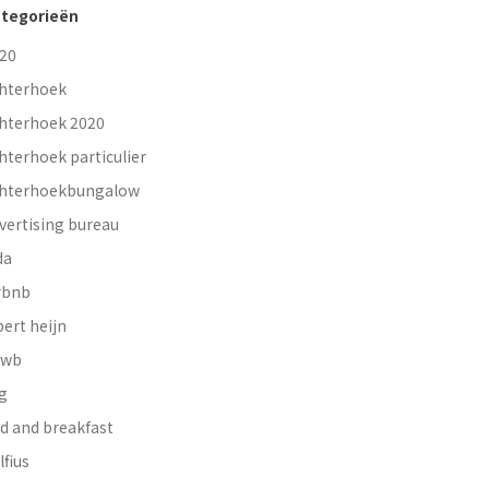
tegorieën
20
hterhoek
hterhoek 2020
hterhoek particulier
hterhoekbungalow
vertising bureau
da
rbnb
bert heijn
nwb
g
d and breakfast
lfius