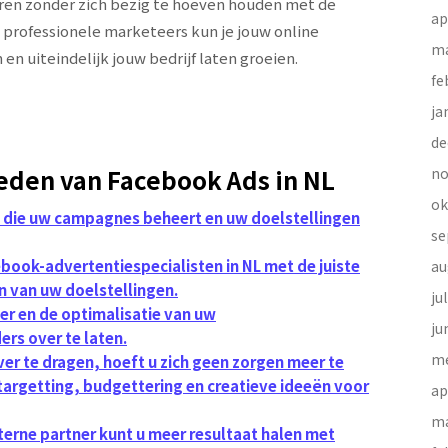
eren zonder zich bezig te hoeven houden met de
ap
professionele marketeers kun je jouw online
ma
n uiteindelijk jouw bedrijf laten groeien.
fe
ja
de
eden van Facebook Ads in NL
no
ok
 die uw campagnes beheert en uw doelstellingen
se
ebook-advertentiespecialisten in NL met de juiste
au
en van uw doelstellingen.
ju
er en de optimalisatie van uw
ju
rs over te laten.
me
ver te dragen, hoeft u zich geen zorgen meer te
targetting, budgettering en creatieve ideeën voor
ap
ma
terne partner kunt u meer resultaat halen met