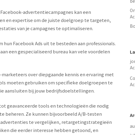
be
On
e Facebook-advertentiecampagnes kan een
Ac
den en expertise om de juiste doelgroep te targeten,
Bo
estaties van je campagnes te optimaliseren.
 hun Facebook Ads uit te besteden aan professionals.
aan een gespecialiseerd bureau kan vele voordelen
La
jo
Ac
-marketeers over diepgaande kennis en ervaring met
Co
ools moeten gebruiken om specifieke doelgroepen te
Ac
 aansluiten bij jouw bedrijfsdoelstellingen.
ot geavanceerde tools en technologieën die nodig
te beheren. Ze kunnen bijvoorbeeld A/B-testen
Ar
 advertenties te vergelijken, retargetingstrategieën
au
ken die eerder interesse hebben getoond, en