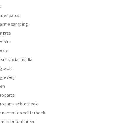
a
nter parcs
arme camping
ngres
olblue
osto
rsus social media
gje uit
gje weg
en
roparcs
roparcs achterhoek
enementen achterhoek
enementenbureau