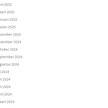
ril 2025
art 2025
bruari 2025
nuari 2025
cember 2024
vember 2024
tober 2024
ptember 2024
gustus 2024
li 2024
ni 2024
i 2024
ril 2024
art 2024