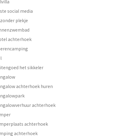
lvilla
ste social media
jzonder plekje
innenzwembad
otel achterhoek
erencamping
l
itengoed het sikkeler
ngalow
ngalow achterhoek huren
ngalowpark
ngalowverhuur achterhoek
mper
mperplaats achterhoek
mping achterhoek