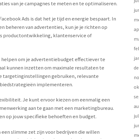
ju
aties van je campagnes te meten en te optimaliseren.
ju
acebook Ads is dat het je tijd en energie bespaart. In
me
en beheren van advertenties, kun je je richten op
ap
als productontwikkeling, klantenservice of
ma
fe
ja
 helpen om je advertentiebudget effectiever te
al kunnen inzetten om maximale resultaten te
de
e targetinginstellingen gebruiken, relevante
no
e biedstrategieën implementeren.
ok
se
xibiliteit. Je kunt ervoor kiezen om eenmalig een
au
samenwerking aan te gaan met een marketingbureau.
ju
mmen op jouw specifieke behoeften en budget.
ju
en slimme zet zijn voor bedrijven die willen
me