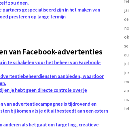
fe
zelf zou doen.
e partners gespecialiseerd zijn in het maken van
ja
oed presteren op lange termijn
de
no
ok
se
den van Facebook-advertenties
au
u in te schakelen voor het beheer van Facebook-
ju
ju
ie advertentiebeheerdiensten aanbieden, waardoor
me
zen.
ij en je hebt geen directe controle over je
ap
ma
ren van advertentiecampagnes is tijdrovend en
fe
ten bij komen als je dit uitbesteedt aan een extern
 anderen als het gaat om targeting, creatieve