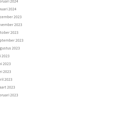
bruari 2024
nuari 2024
cember 2023
vember 2023
tober 2023
ptember 2023
gustus 2023
li 2023
ni 2023
i 2023
ril 2023
art 2023
bruari 2023