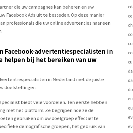
partner die uw campagnes kan beheren en uw
cd
uw Facebook Ads uit te besteden. Op deze manier
ce
van professionals die uw online advertenties naar een
ch
n.
co
co
en Facebook-advertentiespecialisten in
co
e helpen bij het bereiken van uw
cu
da
vertentiespecialisten in Nederland met de juiste
da
uw doelstellingen.
do
eu
pecialist biedt vele voordelen. Ten eerste hebben
eu
ing met het platform. Ze begrijpen hoe ze de
ev
moeten gebruiken om uw doelgroep effectief te
specifieke demografische groepen, het gebruik van
ev