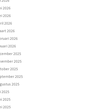
li 2026
ni 2026
i 2026
ril 2026
art 2026
bruari 2026
nuari 2026
cember 2025
vember 2025
tober 2025
ptember 2025
gustus 2025
li 2025
ni 2025
i 2025