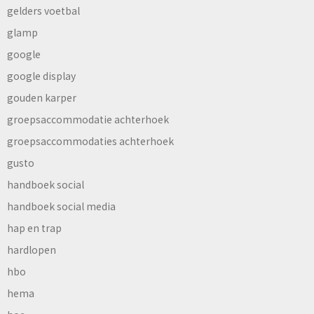
gelders voetbal
glamp
google
google display
gouden karper
groepsaccommodatie achterhoek
groepsaccommodaties achterhoek
gusto
handboek social
handboek social media
hap en trap
hardlopen
hbo
hema