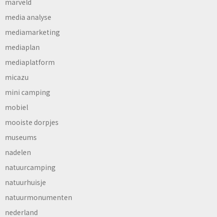
marveld
media analyse
mediamarketing
mediaplan
mediaplatform
micazu
mini camping
mobiel
mooiste dorpjes
museums
nadelen
natuurcamping
natuurhuisje
natuurmonumenten
nederland