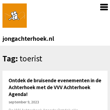
Skip
to
content
jongachterhoek.nl
Tag:
toerist
Ontdek de bruisende evenementen in de
Achterhoek met de VVV Achterhoek
Agenda!
september 9, 2023
De VVV Achterhoek Agenda: Ontdek alle