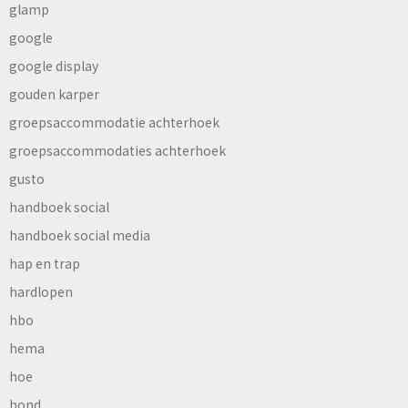
glamp
google
google display
gouden karper
groepsaccommodatie achterhoek
groepsaccommodaties achterhoek
gusto
handboek social
handboek social media
hap en trap
hardlopen
hbo
hema
hoe
hond