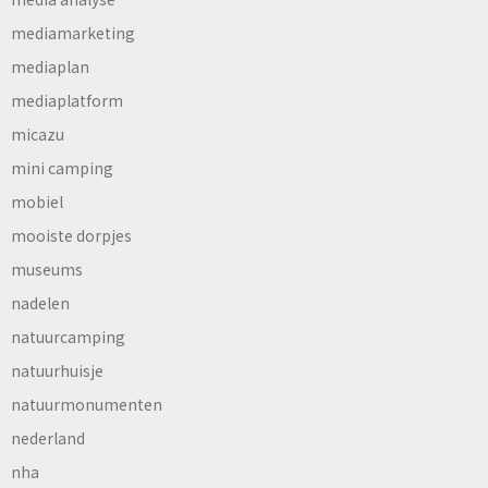
mediamarketing
mediaplan
mediaplatform
micazu
mini camping
mobiel
mooiste dorpjes
museums
nadelen
natuurcamping
natuurhuisje
natuurmonumenten
nederland
nha