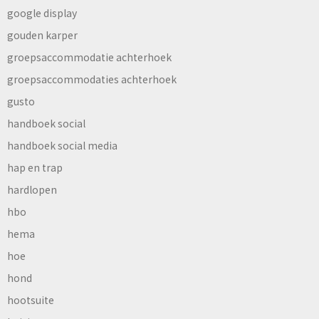
google display
gouden karper
groepsaccommodatie achterhoek
groepsaccommodaties achterhoek
gusto
handboek social
handboek social media
hap en trap
hardlopen
hbo
hema
hoe
hond
hootsuite