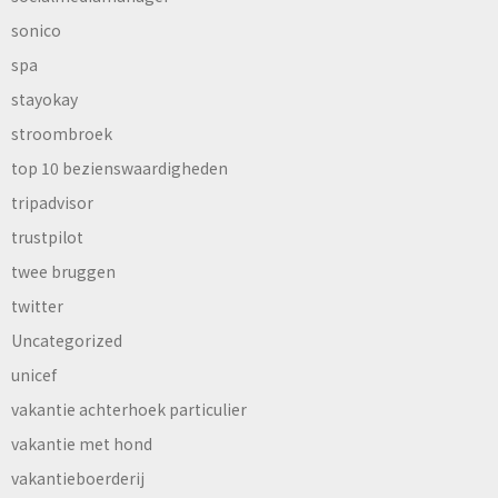
sonico
spa
stayokay
stroombroek
top 10 bezienswaardigheden
tripadvisor
trustpilot
twee bruggen
twitter
Uncategorized
unicef
vakantie achterhoek particulier
vakantie met hond
vakantieboerderij