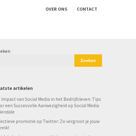
OVER ONS
CONTACT
eken
Zoeken
atste artikelen
 Impact van Social Media in het Bedrijfsleven: Tips
or een Succesvolle Aanwezigheid op Social Media
iendale
fectieve promotie op Twitter: Zo vergroot je jouw
reik!