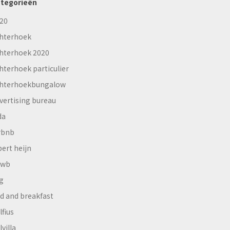
tegorieën
20
hterhoek
hterhoek 2020
hterhoek particulier
hterhoekbungalow
vertising bureau
da
rbnb
bert heijn
nwb
g
d and breakfast
lfius
lvilla