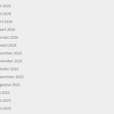
ni 2026
i 2026
ril 2026
art 2026
bruari 2026
nuari 2026
cember 2025
vember 2025
tober 2025
ptember 2025
gustus 2025
li 2025
ni 2025
i 2025