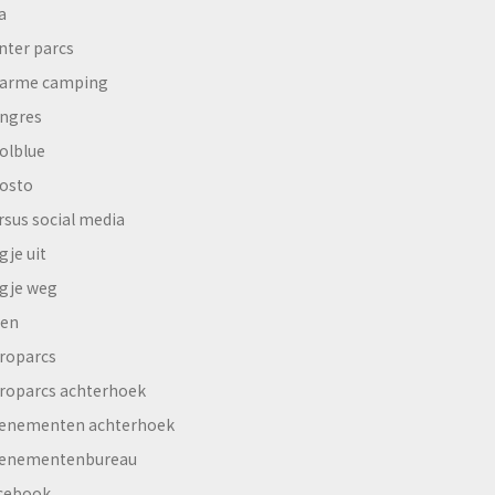
a
nter parcs
arme camping
ngres
olblue
osto
rsus social media
gje uit
gje weg
en
roparcs
roparcs achterhoek
enementen achterhoek
enementenbureau
cebook