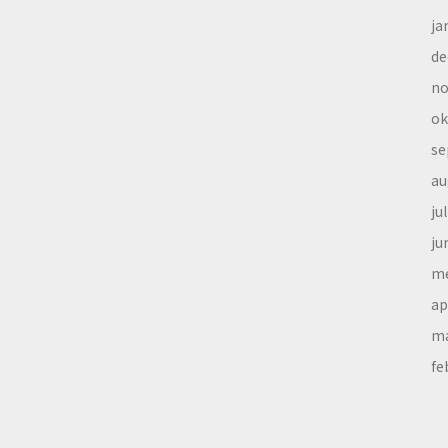
ja
de
no
ok
se
au
ju
ju
me
ap
ma
fe