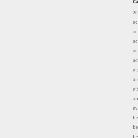
Ca
20
ac
ac
ac
ac
ad
ai
ai
al
a
av
be
be
be