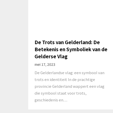
De Trots van Gelderland: De
Betekenis en Symboliek van de
Gelderse Vlag
mei 17, 2023
De Gelderlandse vlag: een symbool van
trots en identiteit In de prachtige
provincie Gelderland wappert een vlag
die symbool staat voor trots,
geschiedenis en…