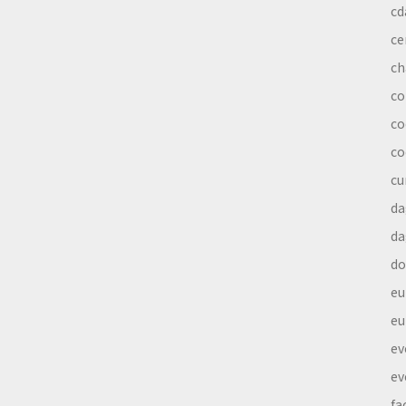
cd
ce
ch
co
co
co
cu
da
da
do
eu
eu
ev
ev
fa