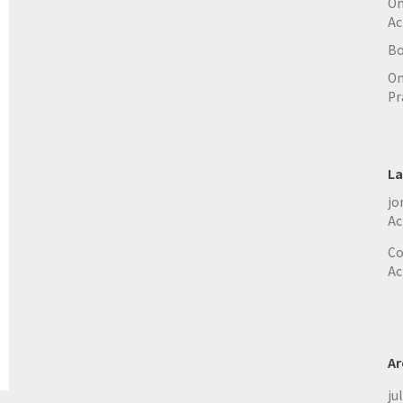
On
Ac
Bo
On
Pr
La
jo
Ac
Co
Ac
Ar
ju