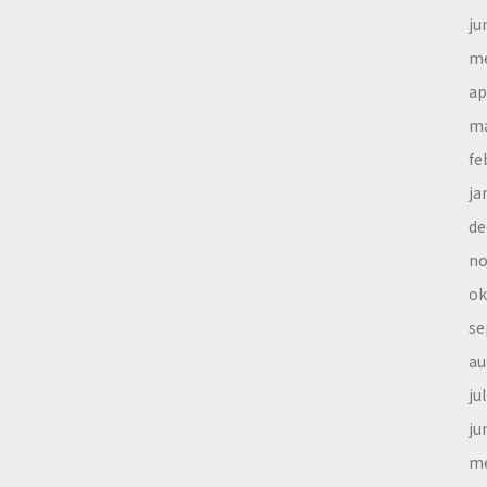
ju
me
ap
ma
fe
ja
de
no
ok
se
au
ju
ju
me