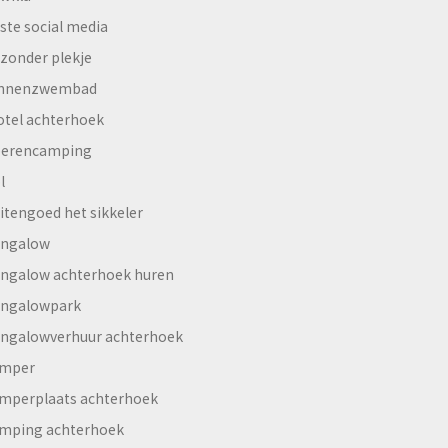
ste social media
jzonder plekje
innenzwembad
otel achterhoek
erencamping
l
itengoed het sikkeler
ngalow
ngalow achterhoek huren
ngalowpark
ngalowverhuur achterhoek
mper
mperplaats achterhoek
mping achterhoek