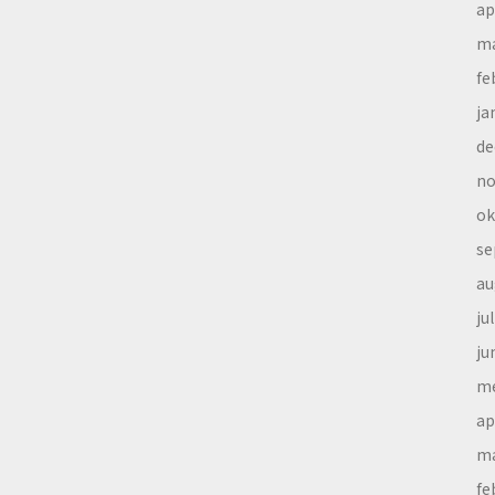
ap
ma
fe
ja
de
no
ok
se
au
ju
ju
me
ap
ma
fe