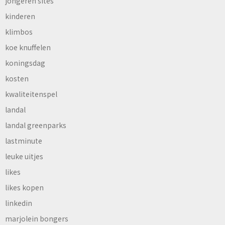
jongeren sites
kinderen
klimbos
koe knuffelen
koningsdag
kosten
kwaliteitenspel
landal
landal greenparks
lastminute
leuke uitjes
likes
likes kopen
linkedin
marjolein bongers