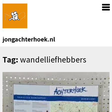
Skip
to
content
jongachterhoek.nl
Tag:
wandelliefhebbers