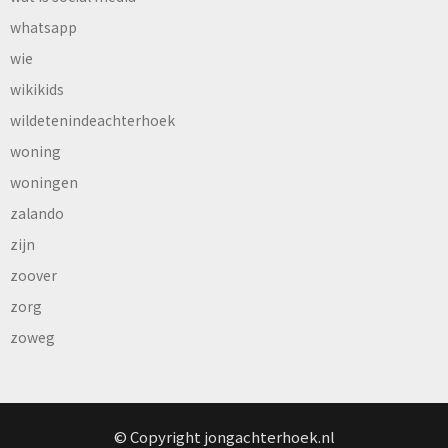
whatsapp
wie
wikikids
wildetenindeachterhoek
woning
woningen
zalando
zijn
zoover
zorg
zoweg
© Copyright jongachterhoek.nl