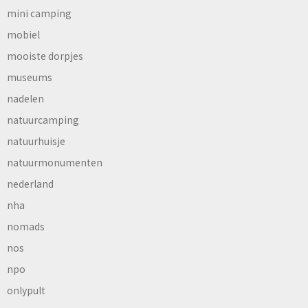
mini camping
mobiel
mooiste dorpjes
museums
nadelen
natuurcamping
natuurhuisje
natuurmonumenten
nederland
nha
nomads
nos
npo
onlypult