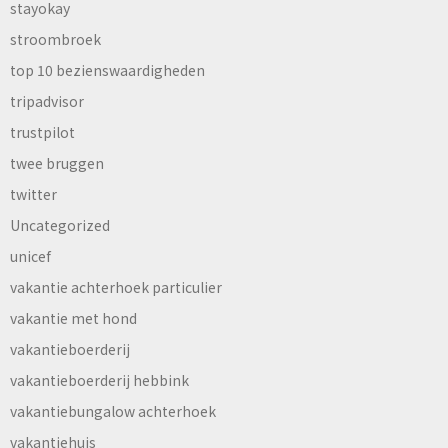
stayokay
stroombroek
top 10 bezienswaardigheden
tripadvisor
trustpilot
twee bruggen
twitter
Uncategorized
unicef
vakantie achterhoek particulier
vakantie met hond
vakantieboerderij
vakantieboerderij hebbink
vakantiebungalow achterhoek
vakantiehuis