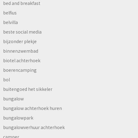
bed and breakfast
belfius
belvilla
beste social media
bijzonder plekje
binnenzwembad
biotel achterhoek
boerencamping
bol
buitengoed het sikkeler
bungalow
bungalow achterhoek huren
bungalowpark
bungalowverhuur achterhoek
camper