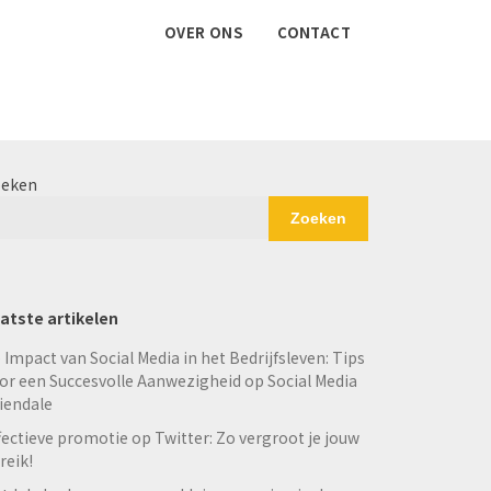
OVER ONS
CONTACT
eken
Zoeken
atste artikelen
 Impact van Social Media in het Bedrijfsleven: Tips
or een Succesvolle Aanwezigheid op Social Media
iendale
fectieve promotie op Twitter: Zo vergroot je jouw
reik!