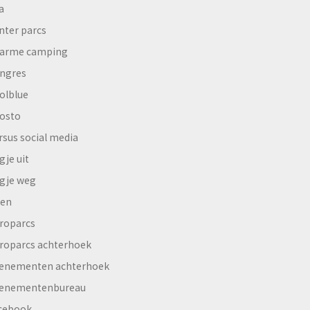
a
nter parcs
arme camping
ngres
olblue
osto
rsus social media
gje uit
gje weg
en
roparcs
roparcs achterhoek
enementen achterhoek
enementenbureau
cebook