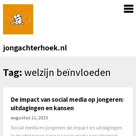
Skip
to
content
jongachterhoek.nl
Tag:
welzijn beïnvloeden
De impact van social media op jongeren:
uitdagingen en kansen
augustus 11, 2023
Social media en jongeren: de impact en uitdagingen
In de afgelopen jaren is social media een integraal