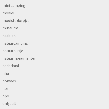
mini camping
mobiel
mooiste dorpjes
museums
nadelen
natuurcamping
natuurhuisje
natuurmonumenten
nederland
nha
nomads
nos
npo
onlypult