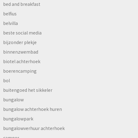
bed and breakfast
belfius
belvilla
beste social media
bijzonder plekje
binnenzwembad
biotel achterhoek
boerencamping
bol
buitengoed het sikkeler
bungalow
bungalow achterhoek huren
bungalowpark
bungalowverhuur achterhoek
camper