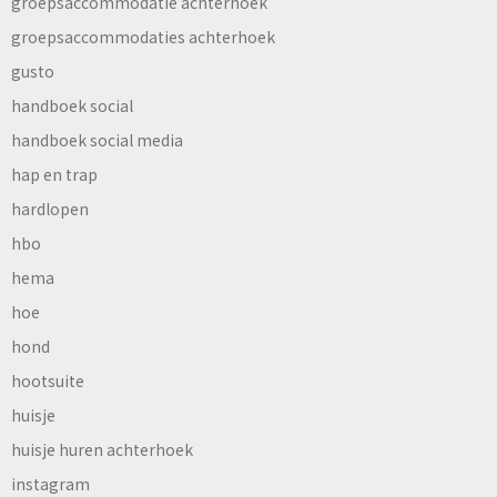
groepsaccommodatie achterhoek
groepsaccommodaties achterhoek
gusto
handboek social
handboek social media
hap en trap
hardlopen
hbo
hema
hoe
hond
hootsuite
huisje
huisje huren achterhoek
instagram