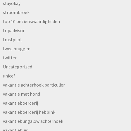
stayokay
stroombroek
top 10 bezienswaardigheden
tripadvisor
trustpilot
twee bruggen
twitter
Uncategorized
unicef
vakantie achterhoek particulier
vakantie met hond
vakantieboerderij
vakantieboerderij hebbink
vakantiebungalow achterhoek
vakantiehuis