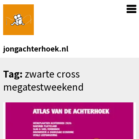
Skip
to
content
jongachterhoek.nl
Tag:
zwarte cross
megatestweekend