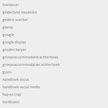
freelancer
gelderland meubelen
gelders voetbal
glamp
google
google display
gouden karper
groepsaccommodatie achterhoek
groepsaccommodaties achterhoek
gusto
handboek social
handboek social media
hap en trap
hardlopen