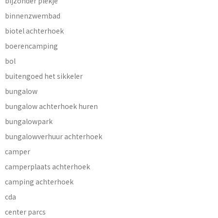
bijzonder plekje
binnenzwembad
biotel achterhoek
boerencamping
bol
buitengoed het sikkeler
bungalow
bungalow achterhoek huren
bungalowpark
bungalowverhuur achterhoek
camper
camperplaats achterhoek
camping achterhoek
cda
center parcs