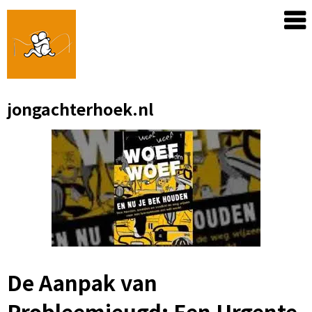
Skip
to
content
jongachterhoek.nl
De Aanpak van
Probleemjeugd: Een Urgente