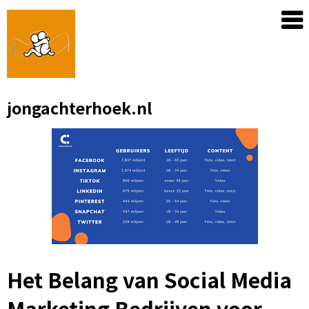
Skip
to
content
jongachterhoek.nl
Het Belang van Social Media
Marketing Bedrijven voor