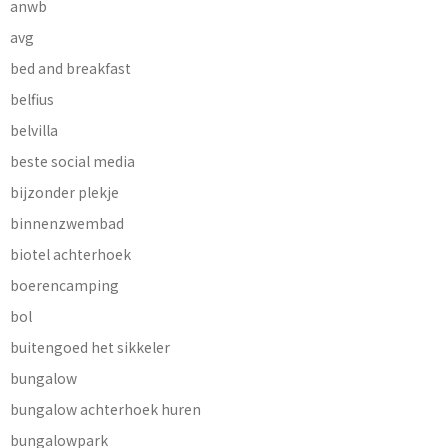
anwb
avg
bed and breakfast
belfius
belvilla
beste social media
bijzonder plekje
binnenzwembad
biotel achterhoek
boerencamping
bol
buitengoed het sikkeler
bungalow
bungalow achterhoek huren
bungalowpark