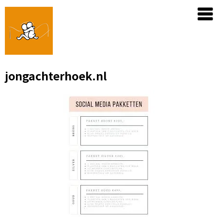
Skip
to
content
jongachterhoek.nl