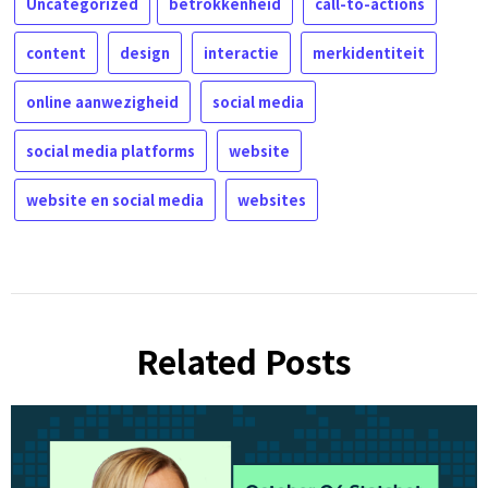
Uncategorized
betrokkenheid
call-to-actions
content
design
interactie
merkidentiteit
online aanwezigheid
social media
social media platforms
website
website en social media
websites
Related Posts