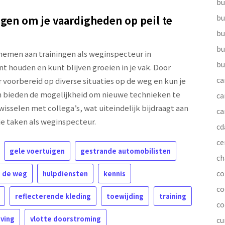
bu
bu
gen om je vaardigheden op peil te
bu
bu
 nemen aan trainingen als weginspecteur in
bu
nt houden en kunt blijven groeien in je vak. Door
ca
r voorbereid op diverse situaties op de weg en kun je
en bieden de mogelijkheid om nieuwe technieken te
ca
wisselen met collega’s, wat uiteindelijk bijdraagt aan
ca
je taken als weginspecteur.
cd
ce
gele voertuigen
gestrande automobilisten
ch
co
n de weg
hulpdiensten
kennis
co
reflecterende kleding
toewijding
training
co
ving
vlotte doorstroming
cu