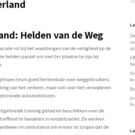
erland
La
and: Helden van de Weg
De
vo
ciale rol bij het waarborgen van de veiligheid op de
az
e helden paraat om snel ter plaatse te zijn bij
Ef
be
.
On
eginspecteurs goed herkenbaar voor weggebruikers.
Ac
ming van het verkeer, maar ook voor het verwijderen
Bo
 gestrande automobilisten.
On
Pr
itgebreide training gehad en beschikken over de
treffend te handelen in noodsituaties. Ze werken
randweer en ambulance om ervoor te zorgen dat de
La