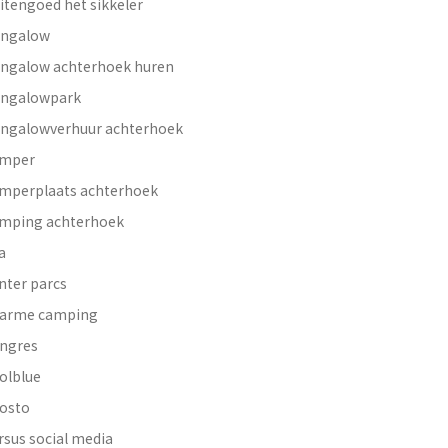
itengoed het sikkeler
ngalow
ngalow achterhoek huren
ngalowpark
ngalowverhuur achterhoek
mper
mperplaats achterhoek
mping achterhoek
a
nter parcs
arme camping
ngres
olblue
osto
rsus social media