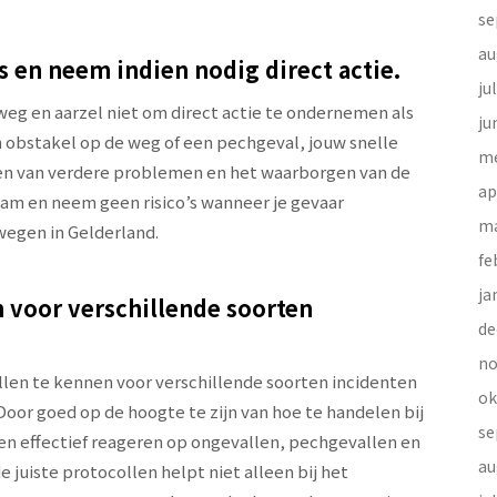
se
au
es en neem indien nodig direct actie.
ju
e weg en aarzel niet om direct actie te ondernemen als
ju
en obstakel op de weg of een pechgeval, jouw snelle
me
men van verdere problemen en het waarborgen van de
ap
zaam en neem geen risico’s wanneer je gevaar
ma
 wegen in Gelderland.
fe
ja
 voor verschillende soorten
de
no
llen te kennen voor verschillende soorten incidenten
ok
Door goed op de hoogte te zijn van hoe te handelen bij
se
en effectief reageren op ongevallen, pechgevallen en
au
juiste protocollen helpt niet alleen bij het