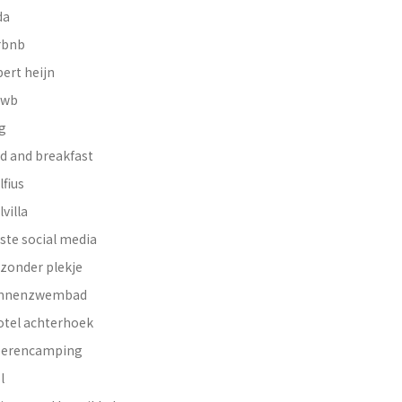
da
rbnb
bert heijn
nwb
g
d and breakfast
lfius
lvilla
ste social media
jzonder plekje
innenzwembad
otel achterhoek
erencamping
l