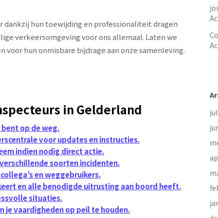
jo
Ac
r dankzij hun toewijding en professionaliteit dragen
Co
ilige verkeersomgeving voor ons allemaal. Laten we
Ac
n voor hun onmisbare bijdrage aan onze samenleving.
Ar
nspecteurs in Gelderland
ju
r bent op de weg.
ju
scentrale voor updates en instructies.
me
eem indien nodig direct actie.
ap
verschillende soorten incidenten.
ma
 collega’s en weggebruikers.
keert en alle benodigde uitrusting aan boord heeft.
fe
essvolle situaties.
ja
 je vaardigheden op peil te houden.