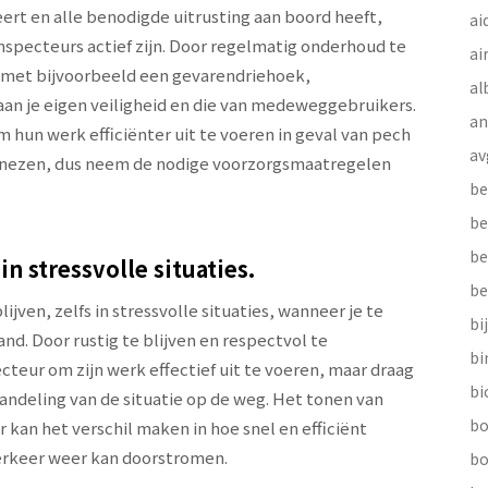
eert en alle benodigde uitrusting aan boord heeft,
ai
nspecteurs actief zijn. Door regelmatig onderhoud te
ai
st met bijvoorbeeld een gevarendriehoek,
al
 aan je eigen veiligheid en die van medeweggebruikers.
a
 hun werk efficiënter uit te voeren in geval van pech
av
 genezen, dus neem de nodige voorzorgsmaatregelen
be
be
be
in stressvolle situaties.
be
ijven, zelfs in stressvolle situaties, wanneer je te
bi
d. Door rustig te blijven en respectvol te
b
teur om zijn werk effectief uit te voeren, maar draag
bi
handeling van de situatie op de weg. Het tonen van
bo
an het verschil maken in hoe snel en efficiënt
erkeer weer kan doorstromen.
bo