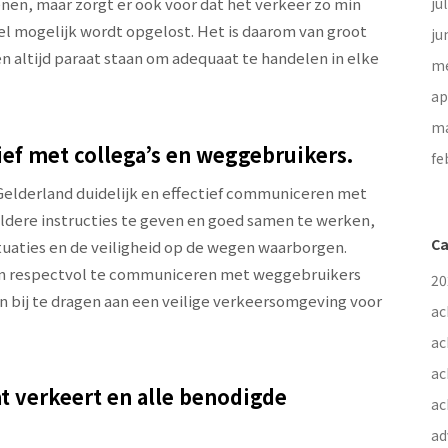
nen, maar zorgt er ook voor dat het verkeer zo min
ju
nel mogelijk wordt opgelost. Het is daarom van groot
ju
n altijd paraat staan om adequaat te handelen in elke
me
ap
ma
ef met collega’s en weggebruikers.
fe
 Gelderland duidelijk en effectief communiceren met
eldere instructies te geven en goed samen te werken,
Ca
tuaties en de veiligheid op de wegen waarborgen.
 en respectvol te communiceren met weggebruikers
20
n bij te dragen aan een veilige verkeersomgeving voor
ac
ac
ac
at verkeert en alle benodigde
ac
ad