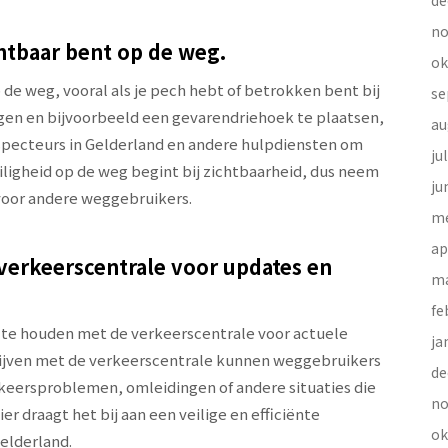
de
no
chtbaar bent op de weg.
ok
p de weg, vooral als je pech hebt of betrokken bent bij
se
agen en bijvoorbeeld een gevarendriehoek te plaatsen,
au
inspecteurs in Gelderland en andere hulpdiensten om
ju
eiligheid op de weg begint bij zichtbaarheid, dus neem
ju
 voor andere weggebruikers.
me
ap
verkeerscentrale voor updates en
ma
fe
 te houden met de verkeerscentrale voor actuele
ja
 blijven met de verkeerscentrale kunnen weggebruikers
de
keersproblemen, omleidingen of andere situaties die
no
r draagt het bij aan een veilige en efficiënte
ok
elderland.