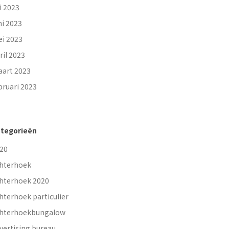
li 2023
ni 2023
i 2023
ril 2023
art 2023
bruari 2023
tegorieën
20
hterhoek
hterhoek 2020
hterhoek particulier
hterhoekbungalow
vertising bureau