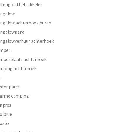
itengoed het sikkeler
ngalow
ngalow achterhoek huren
ngalowpark
ngalowverhuur achterhoek
mper
mperplaats achterhoek
mping achterhoek
a
nter parcs
arme camping
ngres
olblue
osto