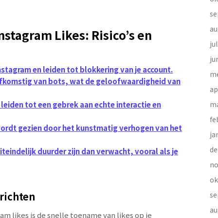
se
au
stagram Likes: Risico’s en
ju
ju
 Instagram en leiden tot blokkering van je account.
me
 afkomstig van bots, wat de geloofwaardigheid van
ap
leiden tot een gebrek aan echte interactie en
ma
fe
 wordt gezien door het kunstmatig verhogen van het
ja
de
teindelijk duurder zijn dan verwacht, vooral als je
no
ok
erichten
se
au
m likes is de snelle toename van likes op je