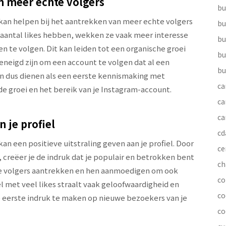
n meer echte volgers
bu
kan helpen bij het aantrekken van meer echte volgers
bu
r aantal likes hebben, wekken ze vaak meer interesse
bu
en te volgen. Dit kan leiden tot een organische groei
bu
neigd zijn om een account te volgen dat al een
bu
an dus dienen als een eerste kennismaking met
ca
de groei en het bereik van je Instagram-account.
ca
ca
n je profiel
cd
n een positieve uitstraling geven aan je profiel. Door
ce
, creëer je de indruk dat je populair en betrokken bent
ch
le volgers aantrekken en hen aanmoedigen om ook
co
el met veel likes straalt vaak geloofwaardigheid en
co
e eerste indruk te maken op nieuwe bezoekers van je
co