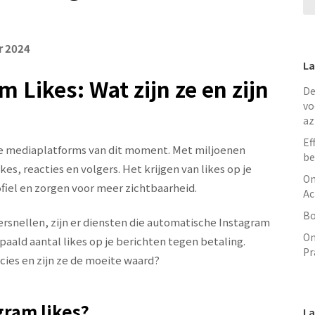
r 2024
La
 Likes: Wat zijn ze en zijn
De
vo
az
Ef
le mediaplatforms van dit moment. Met miljoenen
be
es, reacties en volgers. Het krijgen van likes op je
On
ofiel en zorgen voor meer zichtbaarheid.
Ac
Bo
ersnellen, zijn er diensten die automatische Instagram
On
aald aantal likes op je berichten tegen betaling.
Pr
cies en zijn ze de moeite waard?
gram likes?
La