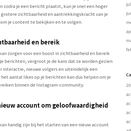
ju
 zodra je een bericht plaatst, kun je snel een hoger
ju
n grotere zichtbaarheid en aantrekkingskracht van je
 om je content te bekijken en te volgen.
me
ap
ma
htbaarheid en bereik
fe
kan zorgen voor een boost in zichtbaarheid en bereik
 je berichten, vergroot je de kans dat ze worden gezien
r interactie, nieuwe volgers en uiteindelijk een
Ca
het aantal likes op je berichten kan dus helpen om je
bereiken binnen de Instagram-community.
20
ac
ac
 nieuw account om geloofwaardigheid
ac
ac
an handig zijn bij het starten van een nieuw account
ad