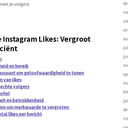
de
met je volgers.
no
ok
se
 Instagram Likes: Vergroot
au
iciënt
ju
ju
n
me
heid en bereik
 account om geloofwaardigheid te tonen
ap
n van likes
ma
 echte volgers
fe
ofiel
teit en betrokkenheid
ja
nden om merkwaarde te vergroten
de
ntal likes per bericht
no
ok