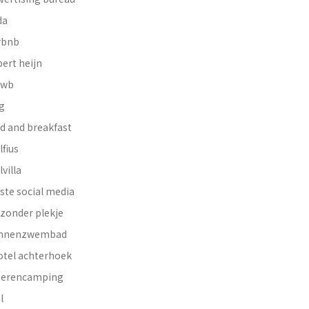
da
rbnb
bert heijn
nwb
g
d and breakfast
lfius
lvilla
ste social media
jzonder plekje
innenzwembad
otel achterhoek
erencamping
l