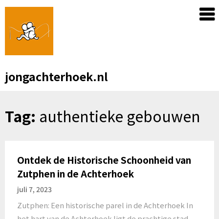
Skip
to
content
jongachterhoek.nl
Tag:
authentieke gebouwen
Ontdek de Historische Schoonheid van
Zutphen in de Achterhoek
juli 7, 2023
Zutphen: Een historische parel in de Achterhoek In
het hart van de Achterhoek ligt de prachtige stad