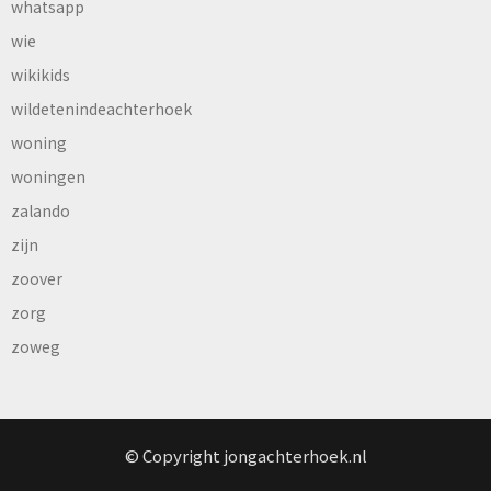
whatsapp
wie
wikikids
wildetenindeachterhoek
woning
woningen
zalando
zijn
zoover
zorg
zoweg
© Copyright jongachterhoek.nl