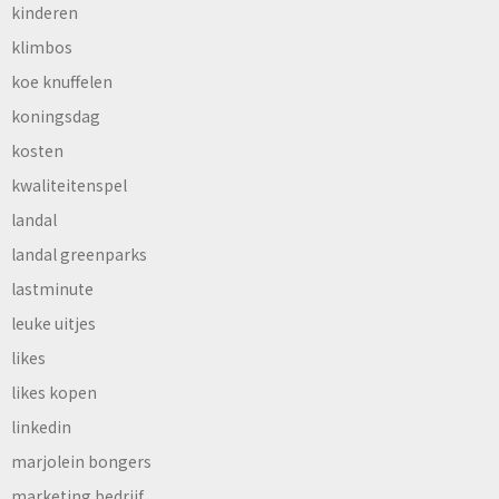
kinderen
klimbos
koe knuffelen
koningsdag
kosten
kwaliteitenspel
landal
landal greenparks
lastminute
leuke uitjes
likes
likes kopen
linkedin
marjolein bongers
marketing bedrijf