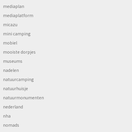
mediaplan
mediaplatform
micazu
mini camping
mobiel
mooiste dorpjes
museums
nadelen
natuurcamping
natuurhuisje
natuurmonumenten
nederland
nha
nomads