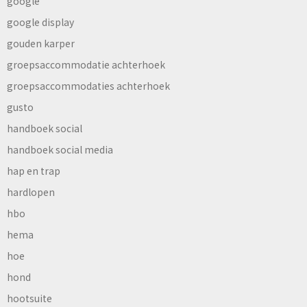
google
google display
gouden karper
groepsaccommodatie achterhoek
groepsaccommodaties achterhoek
gusto
handboek social
handboek social media
hap en trap
hardlopen
hbo
hema
hoe
hond
hootsuite