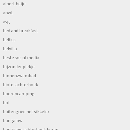
albert heijn
anwb
avg
bed and breakfast
belfius
belvilla
beste social media
bijzonder plekje
binnenzwembad
biotel achterhoek
boerencamping
bol
buitengoed het sikkeler
bungalow
bungalow achterhoek huren