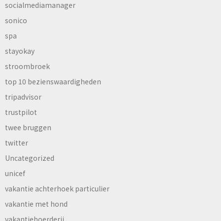
socialmediamanager
sonico
spa
stayokay
stroombroek
top 10 bezienswaardigheden
tripadvisor
trustpilot
twee bruggen
twitter
Uncategorized
unicef
vakantie achterhoek particulier
vakantie met hond
vakantieboerderij