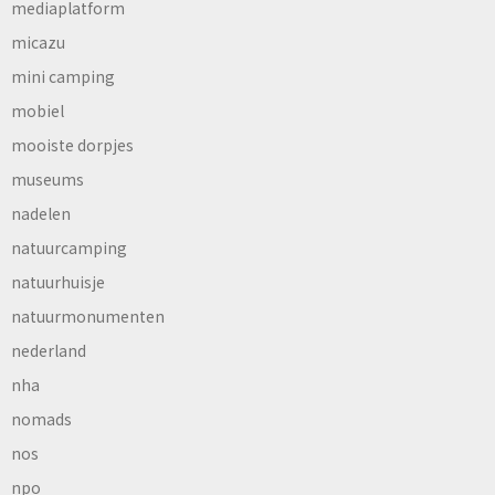
mediaplatform
micazu
mini camping
mobiel
mooiste dorpjes
museums
nadelen
natuurcamping
natuurhuisje
natuurmonumenten
nederland
nha
nomads
nos
npo