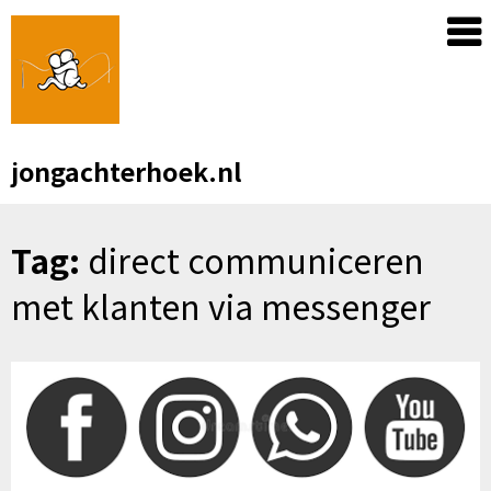
Skip
to
content
jongachterhoek.nl
Tag:
direct communiceren
met klanten via messenger