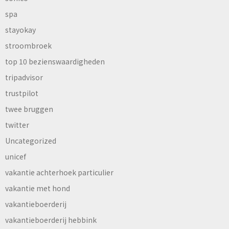
spa
stayokay
stroombroek
top 10 bezienswaardigheden
tripadvisor
trustpilot
twee bruggen
twitter
Uncategorized
unicef
vakantie achterhoek particulier
vakantie met hond
vakantieboerderij
vakantieboerderij hebbink