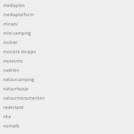
mediaplan
mediaplatform
micazu
mini camping
mobiel
mooiste dorpjes
museums
nadelen
natuurcamping
natuurhuisje
natuurmonumenten
nederland
nha
nomads