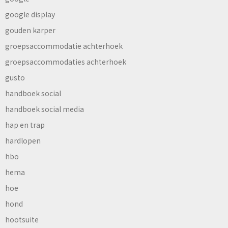
google display
gouden karper
groepsaccommodatie achterhoek
groepsaccommodaties achterhoek
gusto
handboek social
handboek social media
hap en trap
hardlopen
hbo
hema
hoe
hond
hootsuite