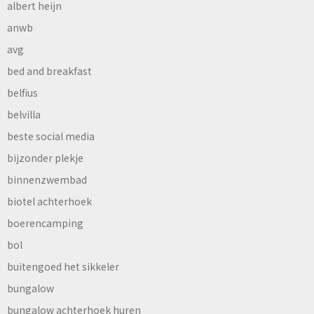
albert heijn
anwb
avg
bed and breakfast
belfius
belvilla
beste social media
bijzonder plekje
binnenzwembad
biotel achterhoek
boerencamping
bol
buitengoed het sikkeler
bungalow
bungalow achterhoek huren