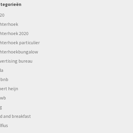
tegorieën
20
hterhoek
hterhoek 2020
hterhoek particulier
hterhoekbungalow
vertising bureau
da
rbnb
bert heijn
nwb
g
d and breakfast
lfius