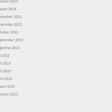
bruari 2024
nuari 2024
cember 2023
vember 2023
tober 2023
ptember 2023
gustus 2023
li 2023
ni 2023
i 2023
ril 2023
art 2023
bruari 2023