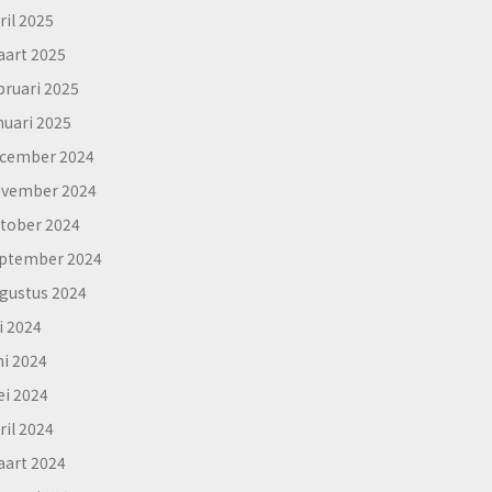
ril 2025
art 2025
bruari 2025
nuari 2025
cember 2024
vember 2024
tober 2024
ptember 2024
gustus 2024
li 2024
ni 2024
i 2024
ril 2024
art 2024