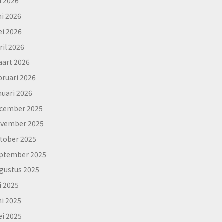
li 2026
ni 2026
i 2026
ril 2026
art 2026
bruari 2026
nuari 2026
cember 2025
vember 2025
tober 2025
ptember 2025
gustus 2025
li 2025
ni 2025
i 2025