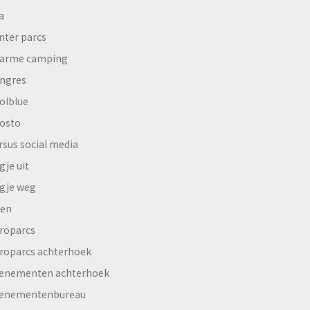
a
nter parcs
arme camping
ngres
olblue
osto
rsus social media
gje uit
gje weg
en
roparcs
roparcs achterhoek
enementen achterhoek
enementenbureau