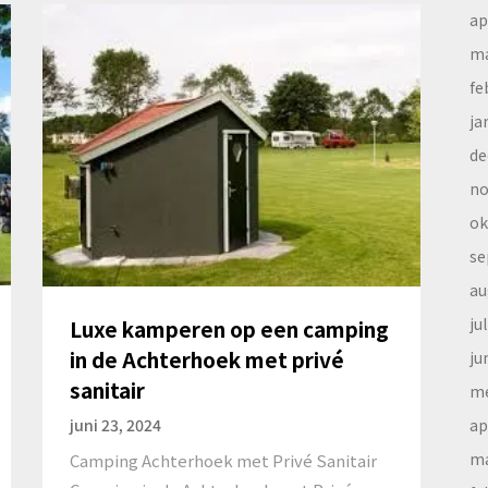
ap
ma
fe
ja
de
no
ok
se
au
ju
Luxe kamperen op een camping
in de Achterhoek met privé
ju
sanitair
me
ap
juni 23, 2024
ma
Camping Achterhoek met Privé Sanitair