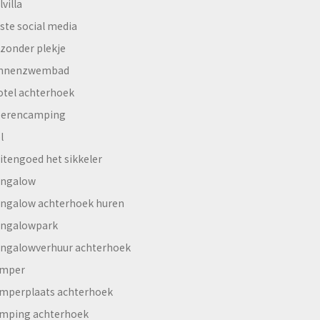
lvilla
ste social media
jzonder plekje
innenzwembad
otel achterhoek
erencamping
l
itengoed het sikkeler
ngalow
ngalow achterhoek huren
ngalowpark
ngalowverhuur achterhoek
mper
mperplaats achterhoek
mping achterhoek