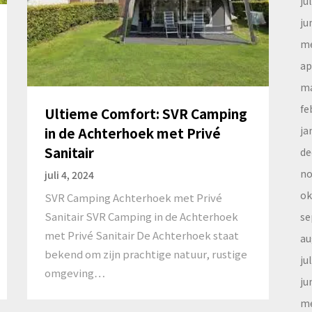
ju
ju
me
ap
ma
fe
Ultieme Comfort: SVR Camping
in de Achterhoek met Privé
ja
Sanitair
de
no
juli 4, 2024
ok
SVR Camping Achterhoek met Privé
Sanitair SVR Camping in de Achterhoek
se
met Privé Sanitair De Achterhoek staat
au
bekend om zijn prachtige natuur, rustige
ju
omgeving…
ju
me