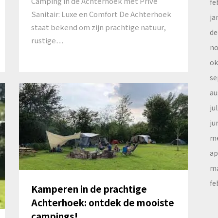
Camping in de Achterhoek met Privé
fe
Sanitair: Luxe en Comfort De Achterhoek
ja
staat bekend om zijn prachtige natuur,
de
rustige…
no
ok
se
au
ju
ju
me
ap
ma
fe
Kamperen in de prachtige
Achterhoek: ontdek de mooiste
campings!