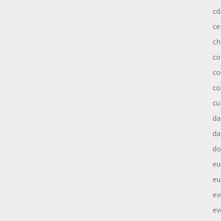
cd
ce
ch
co
co
co
cu
da
da
do
eu
eu
ev
ev