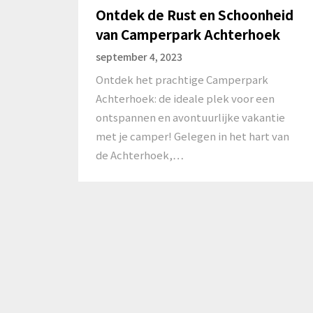
Ontdek de Rust en Schoonheid
van Camperpark Achterhoek
september 4, 2023
Ontdek het prachtige Camperpark
Achterhoek: de ideale plek voor een
ontspannen en avontuurlijke vakantie
met je camper! Gelegen in het hart van
de Achterhoek,…