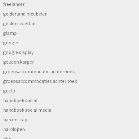
freelancer
gelderland meubelen
gelders voetbal
glamp
google
google display
gouden karper
groepsaccommodatie achterhoek
groepsaccommodaties achterhoek
gusto
handboek social
handboek social media
hap en trap
hardlopen
hbo