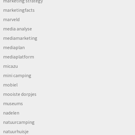
marketing strategy
marketingfacts
marveld
media analyse
mediamarketing
mediaplan
mediaplatform
micazu
mini camping
mobiel
mooiste dorpjes
museums
nadelen
natuurcamping
natuurhuisje