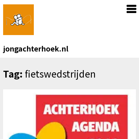
Skip
to
content
jongachterhoek.nl
Tag:
fietswedstrijden