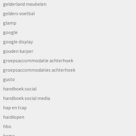
gelderland meubelen
gelders voetbal
glamp
google
google display
gouden karper
groepsaccommodatie achterhoek
groepsaccommodaties achterhoek
gusto
handboek social
handboek social media
hap en trap
hardlopen
hbo
hema