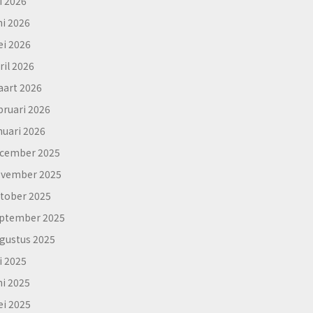
li 2026
ni 2026
i 2026
ril 2026
art 2026
bruari 2026
nuari 2026
cember 2025
vember 2025
tober 2025
ptember 2025
gustus 2025
li 2025
ni 2025
i 2025