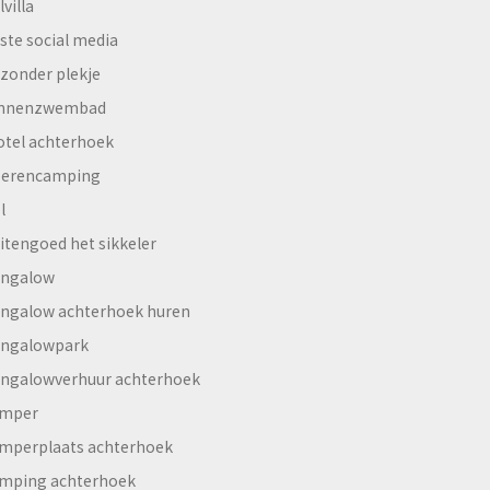
lvilla
ste social media
jzonder plekje
innenzwembad
otel achterhoek
erencamping
l
itengoed het sikkeler
ngalow
ngalow achterhoek huren
ngalowpark
ngalowverhuur achterhoek
mper
mperplaats achterhoek
mping achterhoek