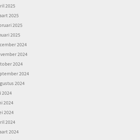
ril 2025
art 2025
bruari 2025
nuari 2025
cember 2024
vember 2024
tober 2024
ptember 2024
gustus 2024
li 2024
ni 2024
i 2024
ril 2024
art 2024