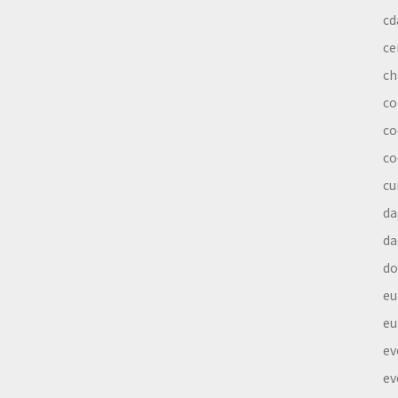
cd
ce
ch
co
co
co
cu
da
da
do
eu
eu
ev
ev