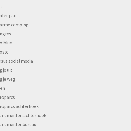
a
nter parcs
arme camping
ngres
olblue
osto
rsus social media
gje uit
gje weg
en
roparcs
roparcs achterhoek
enementen achterhoek
enementenbureau