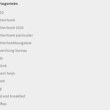
tegorieën
20
hterhoek
hterhoek 2020
hterhoek particulier
hterhoekbungalow
vertising bureau
da
rbnb
bert heijn
nwb
g
d and breakfast
lfius