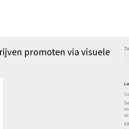
rijven promoten via visuele
Zo
La
Cu
De
vo
az
Ef