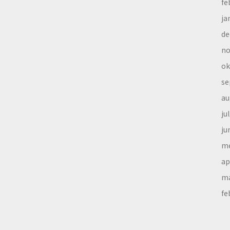
fe
ja
de
no
ok
se
au
ju
ju
me
ap
ma
fe