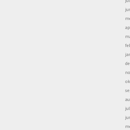
ju
ju
me
ap
ma
fe
ja
de
no
ok
se
au
ju
ju
me