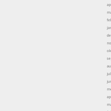
ap
ma
fe
ja
de
no
ok
se
au
ju
ju
me
ap
ma