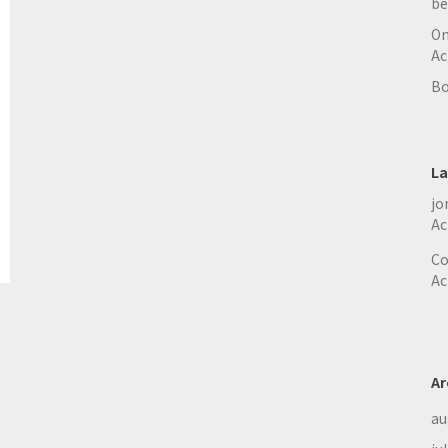
be
On
Ac
Bo
La
jo
Ac
Co
Ac
Ar
au