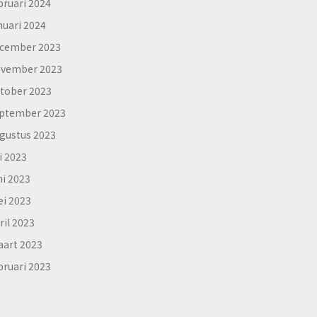
bruari 2024
nuari 2024
cember 2023
vember 2023
tober 2023
ptember 2023
gustus 2023
li 2023
ni 2023
i 2023
ril 2023
art 2023
bruari 2023