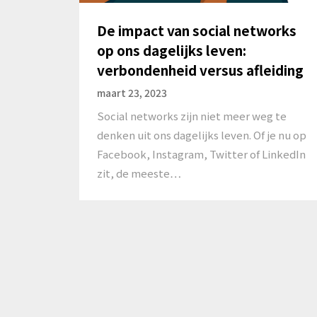
De impact van social networks
op ons dagelijks leven:
verbondenheid versus afleiding
maart 23, 2023
Social networks zijn niet meer weg te
denken uit ons dagelijks leven. Of je nu op
Facebook, Instagram, Twitter of LinkedIn
zit, de meeste…