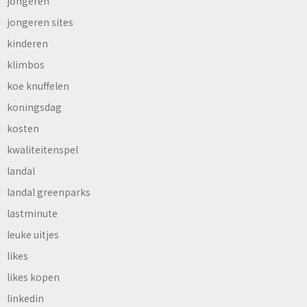
jongeren
jongeren sites
kinderen
klimbos
koe knuffelen
koningsdag
kosten
kwaliteitenspel
landal
landal greenparks
lastminute
leuke uitjes
likes
likes kopen
linkedin