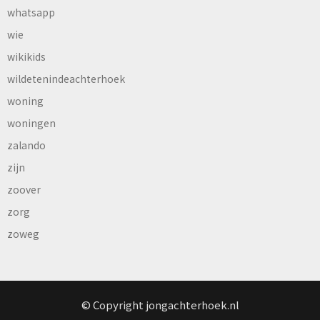
whatsapp
wie
wikikids
wildetenindeachterhoek
woning
woningen
zalando
zijn
zoover
zorg
zoweg
© Copyright jongachterhoek.nl