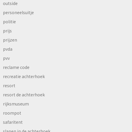
outside
personeelsuitje
politie
prijs
prijzen
pvda
pvv
reclame code
recreatie achterhoek
resort
resort de achterhoek
rijksmuseum
roompot
safaritent
slapen in de achterhoek